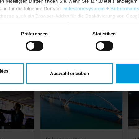
beteiligten Dritten finden Sie, wenn Sie auf „Details anzeigen“ 
igung für die folgende Domain:
milestonesys.com + Subdomain
dresse auch ein Browser-Addon für die Deaktivierung von Google 
dlpage/gaoptout?hl=en-GB
. Sie können jederzeit Ihre
Einwillig
Präferenzen
Statistiken
ichtserkennung in Ak
kies
Auswahl erlauben