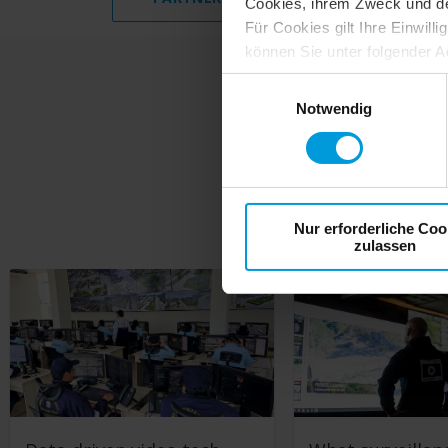
Cookies, ihrem Zweck und den 
Für Cookies gilt Ihre Einwill
können Sie unter folgender A
https://tools.google.com/
Einwilligungsauswahl
Notwendig
Ges
Nur erforderliche Coo
zulassen