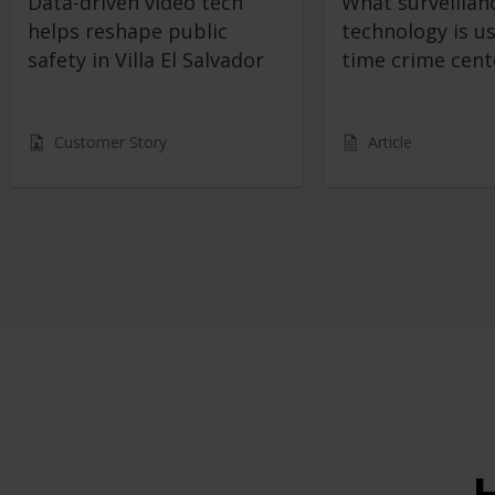
Data-driven video tech
What surveillan
helps reshape public
technology is us
safety in Villa El Salvador
time crime cent
Customer Story
Article
H