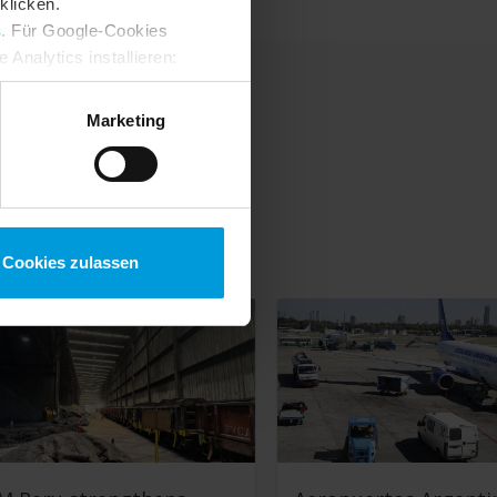
klicken.
s
. Für Google-Cookies
Analytics installieren:
ung ändern
:
Marketing
tion
Cookies zulassen