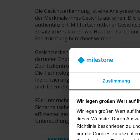
Die Gesichtserkennung ist eine Analysesoft
der Merkmale ihres Gesichts auf einem Bild o
authentifiziert. Mit fortschrittlicher Gesi
zusätzliche Faktoren wie Hautton, Farbe und
Fahrtrichtung berechnet werden.
Gesichtserkennungssoftware ist mit vielen 
darunter Einbruchserkennung, Nummernschi
Zutrittskontrolle, Erkennung von Mensch
Die Technologie schreitet von 2D auf 3D vor
Identifizierung von Kriminellen und Terrori
Zustimmung
und die Forensik bereithält.
Für Unternehmen kann Gesichtserkennungss
Wir legen großen Wert auf I
Sicherheitsebene schaffen, den Zutritt zu e
Wir legen großen Wert auf Ih
effizienter gestalten, die Kundenerfahrung 
dieser Website. Durch Auswa
Untersuchung erleichtern.
Richtlinie beschrieben zu un
nur die Cookies zu akzeptiere
PARTNERINTEGRATIONEN ANZEIGEN