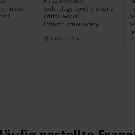
ce
Milestone video
IX
ed in real-
technology powers Brazil’s
hi
ers?
critical water
se
infrastructure safety
Mi
t
Customer Story
äufig gestellte Frag