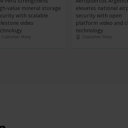
M Peru strengthens
Aeropuertos Argenti
gh-value mineral storage
elevates national air
curity with scalable
security with open
lestone video
platform video and c
echnology
technology
Customer Story
Customer Story
en