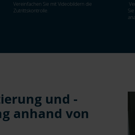
Vereinfachen Sie mit Videobildern die
Ver
Zutrittskontrolle.
Sie
ana
zierung und -
ung anhand von