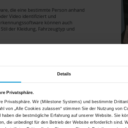
ware, die eine bestimmte Person anhand
der Video identifiziert und
chtserkennungssoftware können auch
 Stil der Kleidung, Fahrzeugtyp und
anderen Technologien kombinierbar,
lderkennung (LPR), GPS,
enansammlungen und Städteüberwachung.
an, was besondere Vorteile für die
sten, die Überwachung von Schnellstraßen
Details
oftware eine zusätzliche
hre Privatsphäre.
ingeschränkt zugänglichen Bereichen
re Privatsphäre. Wir (Milestone Systems) und bestimmte Drittan
verbessern und nach einem Vorfall die
hl von „Alle Cookies zulassen“ stimmen Sie der Nutzung von Co
d haben die bestmögliche Erfahrung auf unserer Website. Sie kö
n, die unbedingt für den Betrieb der Website erforderlich sind. 