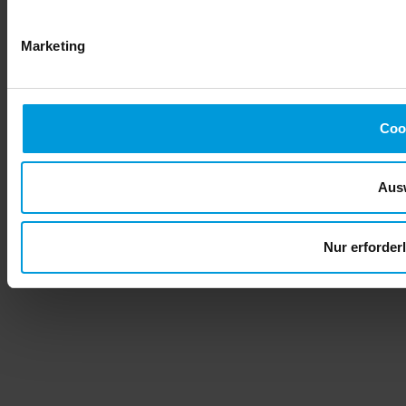
Marketing
Coo
Aus
Nur erforder