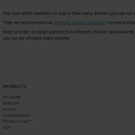
Not sure which hardware to buy or how many devices you can run 
Then we recommend our
XProtect Server Calculator
. For more info
Note: In order to install patches from XProtect 2024 R1 and onwards
can run the XProtect Patch installer.
PRODUCTS
XProtect®
BriefCam
Arcules
Husky hardware
Milestone Care™
VLM