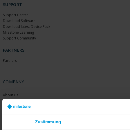
SUPPORT
Support Center
Download Software
Download latest Device Pack
Milestone Learning
Support Community
PARTNERS
Partners
COMPANY
About Us
Contact Us
Offices
Careers
Share your feedback
Zustimmung