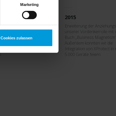
Marketing
7
2015
erfasser des Copenhagen
Erweiterung der Anziehungs
er, mit dem Versprechen, die
unserer Vordenkerrolle mit
latte für ein
Buch „Business Magnetism“
Cookies zulassen
ntwortungsbewusstes
Außerdem konnten wir die
nologieunternehmen höher zu
Integration von XProtect in
n.
5.000 Geräte feiern.