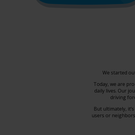
We started out
Today, we are pro
daily lives. Our 
driving fo
But ultimately, it
users or neighbors,