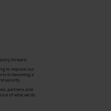
dustry forward.
ing to improve our
form to becoming a
d security.
ues, partners, end-
 core of what we do.