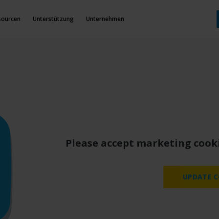
sourcen
Unterstützung
Unternehmen
schichte von Milest
Please accept marketing cooki
UPDATE C