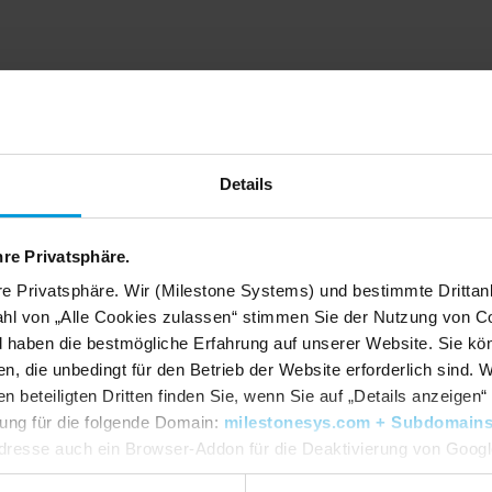
ir feiern 25 Jahre Visi
Details
hre Privatsphäre.
re Privatsphäre. Wir (Milestone Systems) und bestimmte Drittan
hl von „Alle Cookies zulassen“ stimmen Sie der Nutzung von Co
d haben die bestmögliche Erfahrung auf unserer Website. Sie kö
n, die unbedingt für den Betrieb der Website erforderlich sind. 
beteiligten Dritten finden Sie, wenn Sie auf „Details anzeigen“ 
igung für die folgende Domain:
milestonesys.com + Subdomain
dresse auch ein Browser-Addon für die Deaktivierung von Google 
dlpage/gaoptout?hl=en-GB
. Sie können jederzeit Ihre
Einwillig