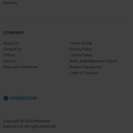
Partners
COMPANY
About Us
Terms of Use
Contact Us
Privacy Policy
Offices
Cookie Policy
Careers
Make a whistleblower report
Share your feedback
Modern Slavery Act
Code of Conduct
Copyright © 2026 Milestone
Systems A/S. All rights reserved.