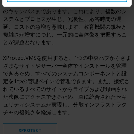
物から、複数の敷地に施設が点在する巨大な都市型
のキャンパスまであります。​これにより、複数のシ
ステムとプロセスが生じ、冗長性、応答時間の遅
延、コストの急増を意味します。教育機関の規模と
複雑さが増すにつれ、一元的に全体像を把握するこ
とが課題となります。
XProtectVMSを使用すると、1つの中央ハブからさま
ざまなサイトやサーバー全体でインストールを管理
できるため、すべてのシステムコンポーネントと設
定を1つの管理ペインで管理できます。また、接続さ
れているすべてのサイトからライブおよび録画され
た映像にアクセスできるため、真に統合されたセキ
ュリティシステムが実現し、分散インフラストラク
チャの複雑さを軽減します。
XPROTECT