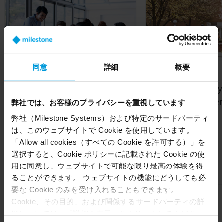
同意
詳細
概要
Cloud-based video
How video analy
surveillance helps schools
supports highe
弊社では、お客様のプライバシーを重視しています
keep students and
campuses
弊社（Milestone Systems）および特定のサードパーティ
teachers safe
は、このウェブサイトで Cookie を使用しています。
「Allow all cookies（すべての Cookie を許可する）」を
選択すると、Cookie ポリシーに記載された Cookie の使
Article
Article
用に同意し、ウェブサイトで可能な限り最高の体験を得
ることができます。 ウェブサイトの機能にどうしても必
要な Cookie のみを受け入れることもできます。
Cookie、その目的、および関係するサードパーティの詳
細については、「詳細を表示」をクリックしてくださ