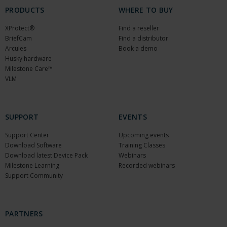
PRODUCTS
WHERE TO BUY
XProtect®
Find a reseller
BriefCam
Find a distributor
Arcules
Book a demo
Husky hardware
Milestone Care™
VLM
SUPPORT
EVENTS
Support Center
Upcoming events
Download Software
Training Classes
Download latest Device Pack
Webinars
Milestone Learning
Recorded webinars
Support Community
PARTNERS