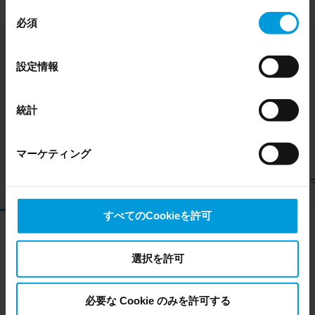
い。 このページの下部にある Cookie ポリシーページで
同
いつでも同意を撤回できます。
必須
意
Even though we have entered into data processing
の
agreements and model clauses with our third-party
選
設定情報
providers’ European entities, we shall inform you that the
択
EU Court of Justice has in general found (Schrems II)
that, from an EU perspective (please see latest status
統計
Milestoneのツール
here
), for US owned companies (such as Microsoft and
Google) there are not appropriate safeguards in place in
マーケティング
the US, as they may possibly be required to give data
access to the United States Intelligence Community
XProtect
XProtect
XProtect
スマート
without any judicial review. This means that, depending
VMS
Access
LPR
ップ
on the circumstance, Milestone also collects and
すべてのCookieを許可
transfers your personal data to the US either based on
your consent, and for Microsoft also based on
Milestone’s legitimate interest. Please click ‘Show details’
選択を許可
すべてを一元管理
for more information.
必要な Cookie のみを許可する
大学の規模や形態は様々です。一つの敷地に建つ建