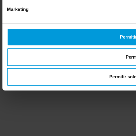
Marketing
Permiti
Permi
Permitir sol