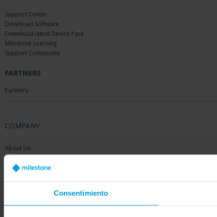
Support Center
Download Software
Download latest Device Pack
Milestone Learning
Support Community
PARTNERS
Partners
COMPANY
About Us
Contact Us
Offices
Careers
Share your feedback
Consentimiento