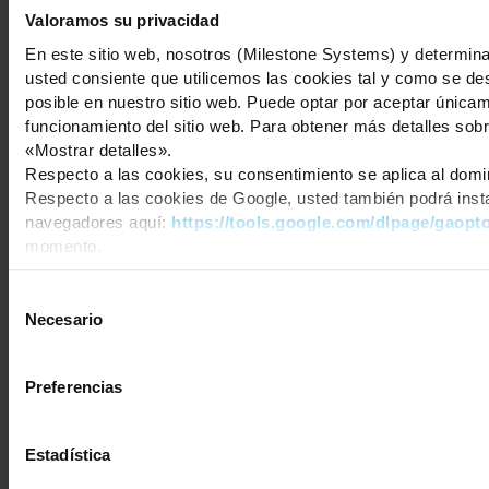
Valoramos su privacidad
En este sitio web, nosotros (Milestone Systems) y determinad
Copyright © 2026 Milestone Systems A/S. All rights reserved.
usted consiente que utilicemos las cookies tal y como se des
posible en nuestro sitio web. Puede optar por aceptar única
funcionamiento del sitio web. Para obtener más detalles sobre
«Mostrar detalles».
Respecto a las cookies, su consentimiento se aplica al dom
Respecto a las cookies de Google, usted también podrá insta
navegadores aquí:
https://tools.google.com/dlpage/gaopt
momento.
Selección
Necesario
de
consentimiento
Preferencias
Estadística