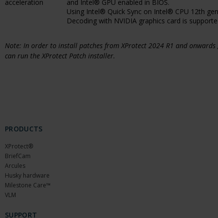
acceleration
and Intel® GPU enabled in BIOS.
Using Intel® Quick Sync on Intel® CPU 12th gener
Decoding with NVIDIA graphics card is supported
Note: In order to install patches from XProtect 2024 R1 and onwards
can run the XProtect Patch installer.
PRODUCTS
XProtect®
BriefCam
Arcules
Husky hardware
Milestone Care™
VLM
SUPPORT