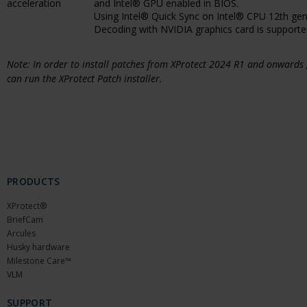
acceleration
and Intel® GPU enabled in BIOS.
Using Intel® Quick Sync on Intel® CPU 12th gener
Decoding with NVIDIA graphics card is supported
Note: In order to install patches from XProtect 2024 R1 and onwards
can run the XProtect Patch installer.
PRODUCTS
XProtect®
BriefCam
Arcules
Husky hardware
Milestone Care™
VLM
SUPPORT