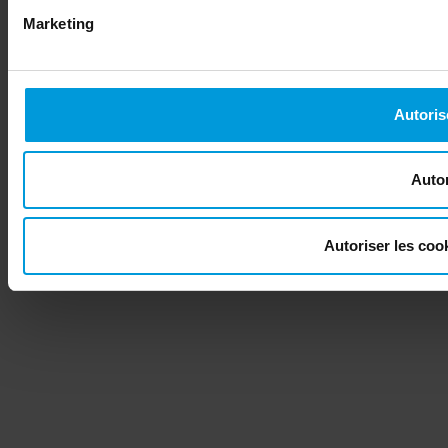
Marketing
Autoris
Autor
Autoriser les co