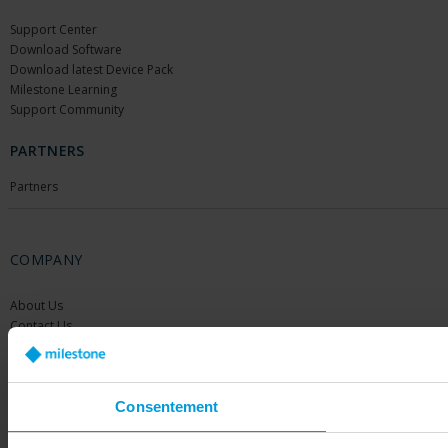
Support Center
Download Software
Download latest Device Pack
Milestone Learning
Support Community
PARTNERS
Partners
COMPANY
About Us
Contact Us
Offices
Careers
Share your feedback
Consentement