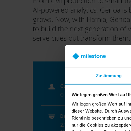
From civil protection to smart t
AI-powered analytics, Genoa is b
grows. Now, with Hafnia, Genoa
to build the next generation of vi
serve cities but transform them.
Zustimmung
Customer
City of Genoa
Wir legen großen Wert auf I
Wir legen großen Wert auf Ih
dieser Website. Durch Auswa
Device count
Richtlinie beschrieben zu un
2,700 video cameras and IoT
nur die Cookies zu akzeptiere