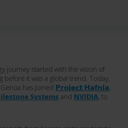
y journey started with the vision of
g before it was a global trend. Today,
: Genoa has joined
𝗣𝗿𝗼𝗷𝗲𝗰𝘁 𝗛𝗮𝗳𝗻𝗶𝗮
,
ilestone Systems
and
NVIDIA
, to