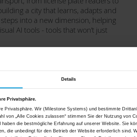
ransport, from license plate readers to
uilding a city that learns, adapts and
 steps into a new dimension, helping
sual AI tools - tools that won’t just
Details
Location
Genoa, Italy
hre Privatsphäre.
re Privatsphäre. Wir (Milestone Systems) und bestimmte Drittan
hl von „Alle Cookies zulassen“ stimmen Sie der Nutzung von Co
Milestone technology
d haben die bestmögliche Erfahrung auf unserer Website. Sie kö
®
n, die unbedingt für den Betrieb der Website erforderlich sind. 
XProtect
Corporate VMS,