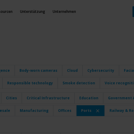
sourcen
Unterstützung
Unternehmen
igence
Body-worn cameras
Cloud
Cybersecurity
Facia
Responsible technology
Smoke detection
Voice recognit
Cities
Critical Infrastructure
Education
Government A
lesale
Manufacturing
Offices
Ports
Railway & R