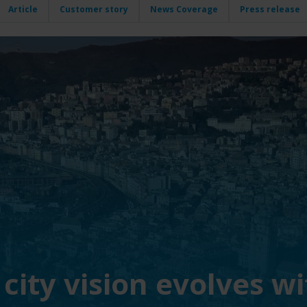
Article
Customer story
News Coverage
Press release
city vision evolves w