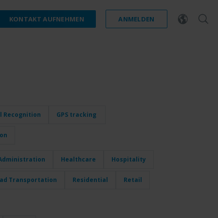
KONTAKT AUFNEHMEN
ANMELDEN
l Recognition
GPS tracking
ion
dministration
Healthcare
Hospitality
oad Transportation
Residential
Retail