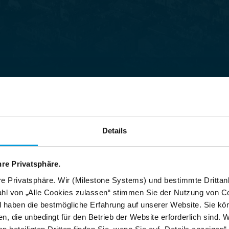
Details
hre Privatsphäre.
re Privatsphäre. Wir (Milestone Systems) und bestimmte Drittan
hl von „Alle Cookies zulassen“ stimmen Sie der Nutzung von Co
d haben die bestmögliche Erfahrung auf unserer Website. Sie kö
Port of Algeciras ranks most efficient
P
n, die unbedingt für den Betrieb der Website erforderlich sind. 
and anchors security with flexible
e