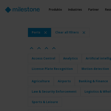
Produkte
Industries
Partner
Res
Ports
Clear all filters
Access Control
Analytics
Artificial intell
License Plate Recognition
Motion detection
Agriculture
Airports
Banking & Finance
Law & Security Enforcement
Logistics & Who
Sports & Leisure