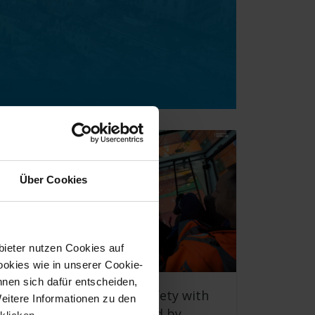
Über Cookies
bieter nutzen Cookies auf
okies wie in unserer Cookie-
nnen sich dafür entscheiden,
ort of Livorno anchors safety with
Weitere Informationen zu den
fficient operations steered by