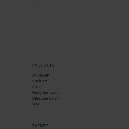
PRODUCTS
XProtect®
BriefCam
Arcules
Husky hardware
Milestone Care™
VLM
EVENTS