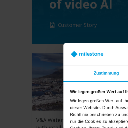
of video AI
Customer Story
Zustimmung
Wir legen großen Wert auf I
Wir legen großen Wert auf Ih
dieser Website. Durch Auswa
Richtlinie beschrieben zu un
V&A Waterfront expands coverage
nur die Cookies zu akzeptiere
with intelligent security