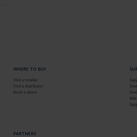
WHERE TO BUY
SU
Find a reseller
Sup
Find a distributor
Dow
Book a demo
Dow
Mile
Sup
PARTNERS