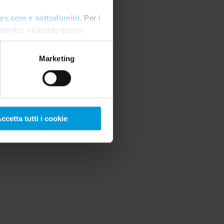
ys.com e sottodomini
. Per i
nalytics visitando questo
care il consenso
.
Marketing
ccetta tutti i cookie