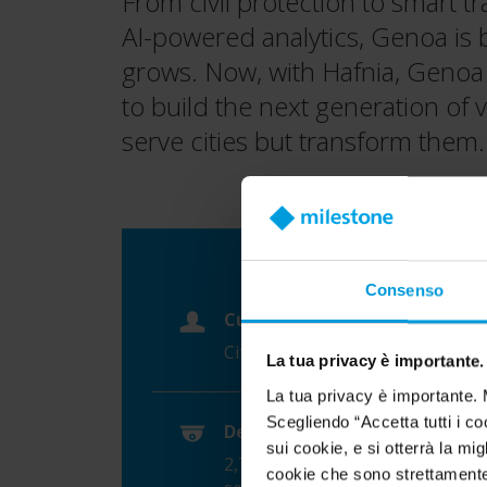
From civil protection to smart t
AI-powered analytics, Genoa is b
grows. Now, with Hafnia, Genoa
to build the next generation of vi
serve cities but transform them.
Consenso
Customer
City of Genoa
La tua privacy è importante.
La tua privacy è importante. 
Scegliendo “Accetta tutti i co
Device count
sui cookie, e si otterrà la m
2,700 video cameras and IoT
cookie che sono strettamente 