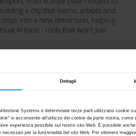
ransport, from license plate readers to
uilding a city that learns, adapts and
 steps into a new dimension, helping
sual AI tools - tools that won’t just
Dettagli
Location
Genoa, Italy
Milestone Systems e determinate terze parti utilizzano cookie su
okie” si acconsente all’utilizzo dei cookie da parte nostra, come d
Milestone technology
igliore esperienza possibile sul nostro sito Web. È possibile anch
®
XProtect
Corporate VMS,
necessari per la funzionalità del sito Web. Per ottenere maggiori