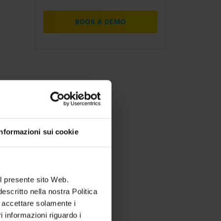
BOOK A DEMO
Informazioni sui cookie
l presente sito Web.
escritto nella nostra Politica
e accettare solamente i
 informazioni riguardo i