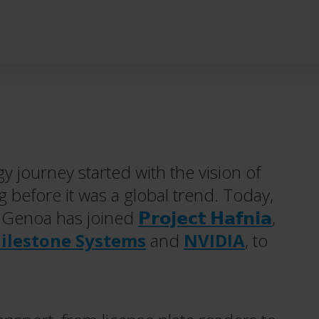
y journey started with the vision of
g before it was a global trend. Today,
: Genoa has joined
𝗣𝗿𝗼𝗷𝗲𝗰𝘁 𝗛𝗮𝗳𝗻𝗶𝗮
,
ilestone Systems
and
NVIDIA
, to