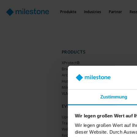
Produkte
Industries
Partner
Res
PRODUCTS
XProtect®
BriefCam
Arcules
Husky hardware
Milestone Care™
VLM
Zustimmung
EVENTS
Wir legen großen Wert auf I
Upcoming events
Training Classes
Wir legen großen Wert auf Ih
Webinars
dieser Website. Durch Auswa
Recorded webinars