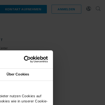
KONTAKT AUFNEHMEN
ANMELDEN
RT
Center
 Software
 latest Device Pack
 Learning
Community
Über Cookies
bieter nutzen Cookies auf
okies wie in unserer Cookie-