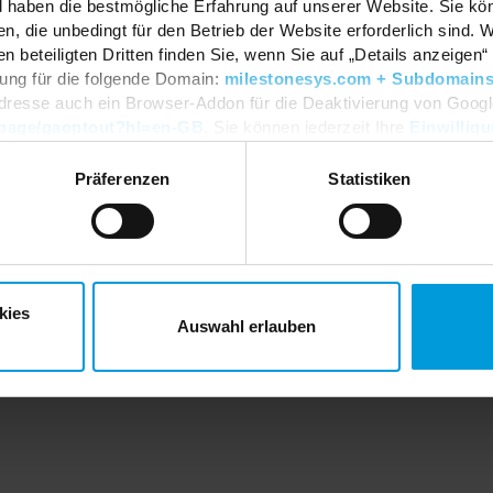
d haben die bestmögliche Erfahrung auf unserer Website. Sie kö
n, die unbedingt für den Betrieb der Website erforderlich sind. 
beteiligten Dritten finden Sie, wenn Sie auf „Details anzeigen“ 
igung für die folgende Domain:
milestonesys.com + Subdomain
dresse auch ein Browser-Addon für die Deaktivierung von Google 
Terms of Use
dlpage/gaoptout?hl=en-GB
. Sie können jederzeit Ihre
Einwillig
Privacy Policy
Copyright
Cookie Policy
Präferenzen
Statistiken
reserved.
Make a whistleblower report
Modern Slavery Act
Code of Conduct
kies
Auswahl erlauben