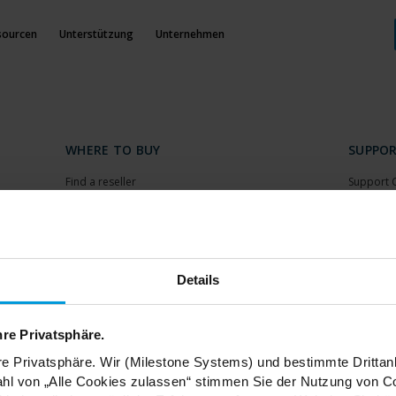
sourcen
Unterstützung
Unternehmen
WHERE TO BUY
SUPPO
Find a reseller
Support 
Find a distributor
Download
Book a demo
Download
Milestone
Support 
Details
PARTNERS
hre Privatsphäre.
Partners
re Privatsphäre. Wir (Milestone Systems) und bestimmte Drittan
hl von „Alle Cookies zulassen“ stimmen Sie der Nutzung von Co