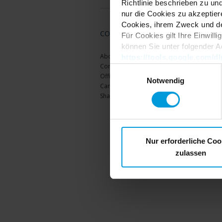
Richtlinie beschrieben zu un
nur die Cookies zu akzeptiere
Cookies, ihrem Zweck und den 
COMPANY
Für Cookies gilt Ihre Einwill
können Sie unter folgender A
About Us
https://tools.google.com/
Contact Us
Einwilligungsauswahl
Offices
Notwendig
Careers
Share your feedback
Nur erforderliche Coo
zulassen