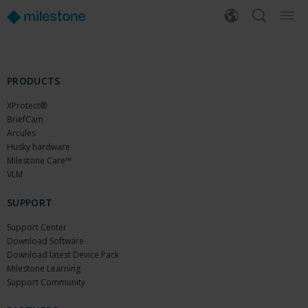
PRODUCTS
XProtect®
BriefCam
Arcules
Husky hardware
Milestone Care™
VLM
SUPPORT
Support Center
Download Software
Download latest Device Pack
Milestone Learning
Support Community