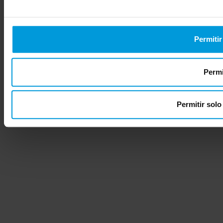
Permitir
Permi
Permitir solo