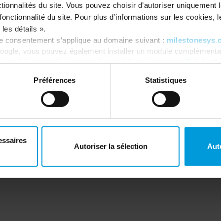
tionnalités du site. Vous pouvez choisir d’autoriser uniquement 
onctionnalité du site. Pour plus d’informations sur les cookies, leu
les détails ».
re consentement s’applique au domaine suivant :
milestonesys.
oogle, vous pouvez également installer un module complémentai
Terms of Use
tics ici :
https://tools.google.com/dlpage/gaoptout?hl=fr
. V
Privacy Policy
Copyright
Cookie Policy
Préférences
Statistiques
reserved.
Make a whistleblower report
Modern Slavery Act
Code of Conduct
essaires
Autoriser la sélection
Aut