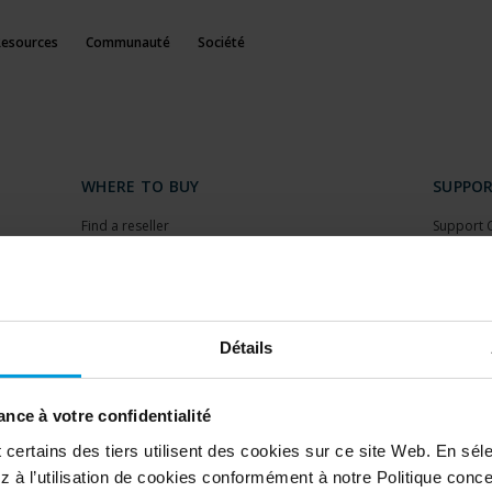
Resources
Communauté
Société
WHERE TO BUY
SUPPO
Find a reseller
Support 
Find a distributor
Download
Book a demo
Download
Milestone
Support 
Détails
PARTNERS
nce à votre confidentialité
Partners
ertains des tiers utilisent des cookies sur ce site Web. En séle
 à l’utilisation de cookies conformément à notre Politique conc