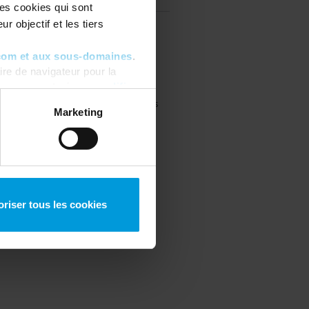
les cookies qui sont
r objectif et les tiers
com et aux sous-domaines
.
re de navigateur pour la
ous pouvez toujours
modifier
 © 2026 Milestone Systems A/S. All rights
Marketing
oriser tous les cookies