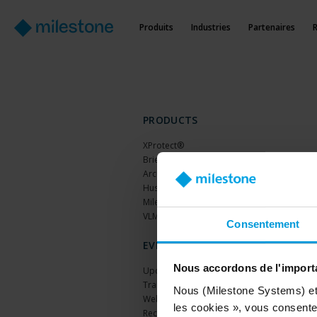
Produits
Industries
Partenaires
PRODUCTS
XProtect®
BriefCam
Arcules
Husky hardware
Milestone Care™
VLM
Consentement
EVENTS
Nous accordons de l'importa
Upcoming events
Training Classes
Nous (Milestone Systems) et c
Webinars
les cookies », vous consentez
Recorded webinars