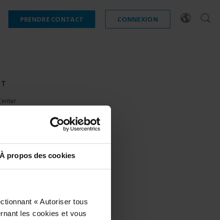
PRENDRE CONTACT
CONNEXION
RT
Center
 Software
 latest Device Pack
 Learning
Community
À propos des cookies
ctionnant « Autoriser tous
ernant les cookies et vous