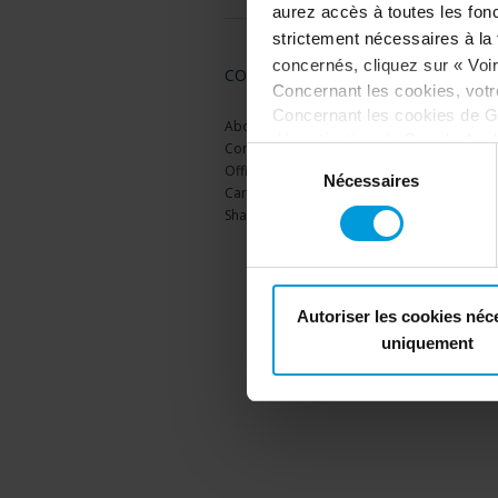
aurez accès à toutes les fonc
strictement nécessaires à la f
concernés, cliquez sur « Voir 
COMPANY
Concernant les cookies, vot
Concernant les cookies de G
About Us
désactivation de Google Analy
Contact Us
Sélection
votre consentement
:
Offices
du
Nécessaires
Careers
consentement
Share your feedback
Autoriser les cookies néc
uniquement