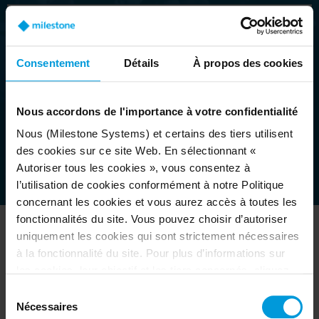
Consentement
Détails
À propos des cookies
Webinaire
Nous accordons de l'importance à votre confidentialité
Nous (Milestone Systems) et certains des tiers utilisent
Supprimer les filtres
des cookies sur ce site Web. En sélectionnant «
Autoriser tous les cookies », vous consentez à
Places disponibles
Presque complet
Complet
l’utilisation de cookies conformément à notre Politique
concernant les cookies et vous aurez accès à toutes les
DATE
ÉVÉNEMENT
fonctionnalités du site. Vous pouvez choisir d’autoriser
uniquement les cookies qui sont strictement nécessaires
Aucune donnée disponible dans le tableau
à la fonctionnalité du site. Pour plus d’informations sur
les cookies, leur objectif et les tiers concernés, cliquez
Afficher
éléments
sur « Voir les détails ».
Sélection
Concernant les cookies, votre consentement s’applique
Nécessaires
du
Précédent
Suivant