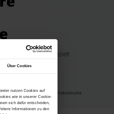
re
ie
otect Installation gezielt
sungsmodelle an
.
Über Cookies
bieter nutzen Cookies auf
Nachverfolgung
Zutrittskontrolle
okies wie in unserer Cookie-
nd Überwachung
nnen sich dafür entscheiden,
Weitere Informationen zu den