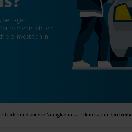
us
?
s betragen
ßerdem entsteht ein
ch die
Investition in
r Finder
und andere Neuigkeiten auf dem Laufenden bleib