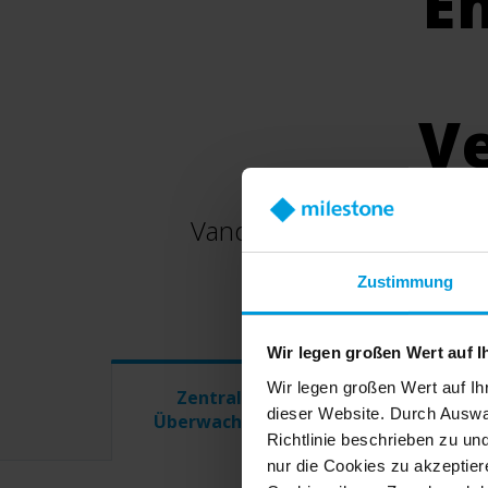
E
Ve
Vandalismus kann viele Fo
anpassen.
Sehen
Zustimmung
Wir legen großen Wert auf I
Wir legen großen Wert auf Ih
Zentrale
Erkennungs- un
dieser Website. Durch Auswa
Überwachung
Abwehrtechnolo
Richtlinie beschrieben zu un
nur die Cookies zu akzeptiere