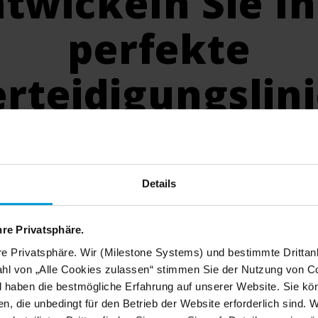
ntwickeln Sie
Ih
perfekte
rteidigungslin
rmen annehmen, deshalb sollten Sie Ihre XPr
 Sie sich zuerst einmal die folgenden Lö
Details
hre Privatsphäre.
re Privatsphäre. Wir (Milestone Systems) und bestimmte Drittan
d
Untersuchung
Überwachung
hl von „Alle Cookies zulassen“ stimmen Sie der Nutzung von Co
gie
u
d haben die bestmögliche Erfahrung auf unserer Website. Sie kö
n, die unbedingt für den Betrieb der Website erforderlich sind. 