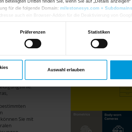
beteiligten Dritten finden Sie, wenn Sie auf „Details anzeigen“ 
igung für die folgende Domain:
milestonesys.com + Subdomain
dresse auch ein Browser-Addon für die Deaktivierung von Google 
dlpage/gaoptout?hl=en-GB
. Sie können jederzeit Ihre
Einwillig
Präferenzen
Statistiken
kies
Auswahl erlauben
ion auch die
idigungslinie.
ras,
 bestimmten
en
können Sie mit
ralen