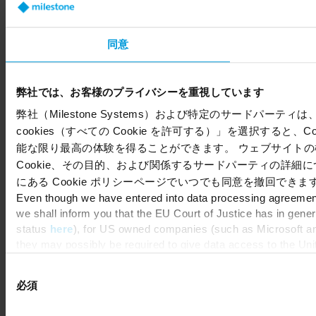
Share your feedback
同意
弊社では、お客様のプライバシーを重視しています
Copyright © 2026 Milestone Systems A/S. All rights reserved.
弊社（Milestone Systems）および特定のサードパーティは、
cookies（すべての Cookie を許可する）」を選択すると、
能な限り最高の体験を得ることができます。 ウェブサイトの機
Cookie、その目的、および関係するサードパーティの詳細
にある Cookie ポリシーページでいつでも同意を撤回できま
Even though we have entered into data processing agreements
we shall inform you that the EU Court of Justice has in gene
status
here
), for US owned companies (such as Microsoft and
they may possibly be required to give data access to the Uni
means that, depending on the circumstance, Milestone also c
同
consent, and for Microsoft also based on Milestone’s legitimat
必須
意
の