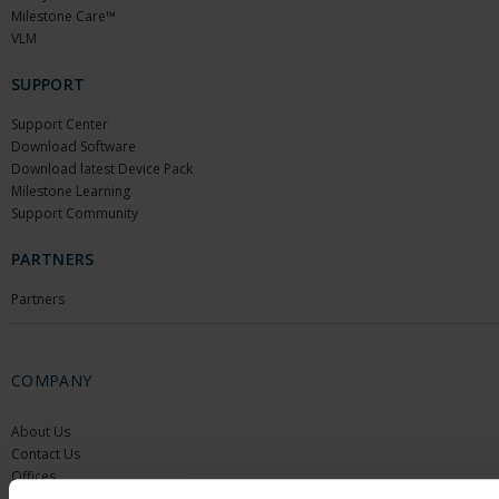
Milestone Care™
VLM
SUPPORT
Support Center
Download Software
Download latest Device Pack
Milestone Learning
Support Community
PARTNERS
Partners
COMPANY
About Us
Contact Us
Offices
Careers