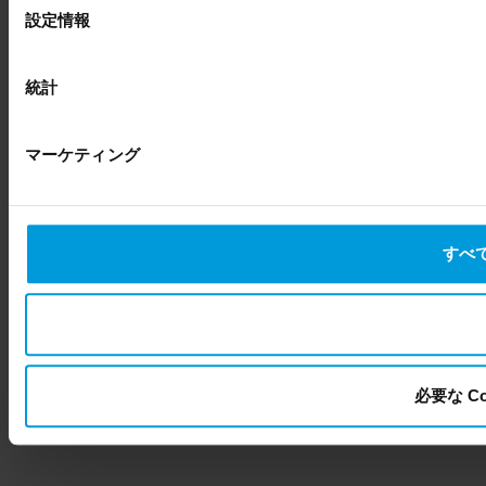
選
設定情報
択
統計
マーケティング
すべて
必要な C