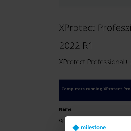
XProtect Profess
2022 R1
XProtect Professional
Computers running XProtect Prof
Name
Operating System