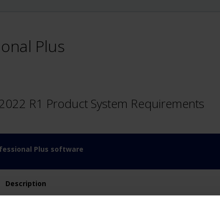
ional Plus
+ 2022 R1 Product System Requirements
essional Plus software
Description
Microsoft® Windows® 8.1 Pro (64 bit)
Microsoft® Windows® 8.1 Enterprise (64 bit)