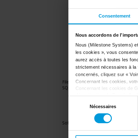
Consentement
Nous accordons de l'importa
Nous (Milestone Systems) et c
les cookies », vous consentez
aurez accès à toutes les fonc
strictement nécessaires à la f
concernés, cliquez sur « Voir 
Concernant les cookies, vot
File system
SQL Versions
Concernant les cookies de G
désactivation de Google Analy
Sélection
votre consentement
:
du
Nécessaires
consentement
Software