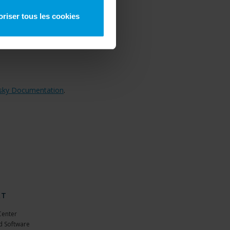
PU from 4th generation up to 11th
BIOS.
oriser tous les cookies
 version 6.x (Pascal) or newer.
sky Documentation
.
RT
Center
 Software