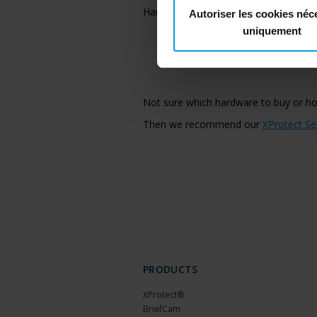
Hardware acceleration
Autoriser les cookies néc
uniquement
Not sure which hardware to buy or h
Then we recommend our
XProtect Se
PRODUCTS
XProtect®
BriefCam