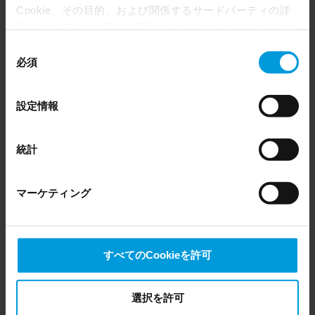
安全なリモートユーザーアクセス
Cookie、その目的、および関係するサードパーティの詳
細については、「詳細を表示」をクリックしてくださ
XProtectは、ユーザーがリモートで接続する際は、
い。 このページの下部にある Cookie ポリシーページで
同
中核のビデオ管理ソフトウェアサーバーを防御、保
いつでも同意を撤回できます。
必須
意
護するために、専用モバイルサーバーをシステムゲ
Even though we have entered into data processing
の
agreements and model clauses with our third-party
ートウェイとして使用します。傍受や改ざんを防ぐ
選
設定情報
providers’ European entities, we shall inform you that the
ため、モバイルサーバー、モバイルクライアント、
択
EU Court of Justice has in general found (Schrems II)
Webクライアントの通信は、HTTPSに対応していま
that, from an EU perspective (please see latest status
統計
す。これにより、ユーザー資格情報、設定、メディ
here
), for US owned companies (such as Microsoft and
アデータを網羅した安全な認証と双方向暗号化が提
Google) there are not appropriate safeguards in place in
供されます。
マーケティング
the US, as they may possibly be required to give data
access to the United States Intelligence Community
without any judicial review. This means that, depending
on the circumstance, Milestone also collects and
すべてのCookieを許可
transfers your personal data to the US either based on
your consent, and for Microsoft also based on
Milestone’s legitimate interest. Please click ‘Show details’
選択を許可
for more information.