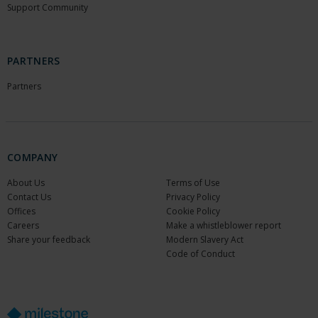
Support Community
PARTNERS
Partners
COMPANY
About Us
Terms of Use
Contact Us
Privacy Policy
Offices
Cookie Policy
Careers
Make a whistleblower report
Share your feedback
Modern Slavery Act
Code of Conduct