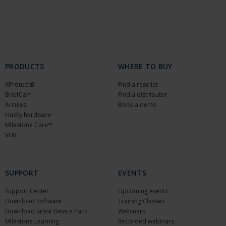
PRODUCTS
WHERE TO BUY
XProtect®
Find a reseller
BriefCam
Find a distributor
Arcules
Book a demo
Husky hardware
Milestone Care™
VLM
SUPPORT
EVENTS
Support Center
Upcoming events
Download Software
Training Classes
Download latest Device Pack
Webinars
Milestone Learning
Recorded webinars