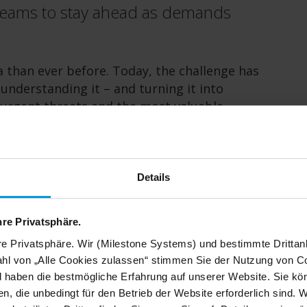
 teams to stay ahead as demands
 than ever before. Today, the challenge has
understanding it – and turning it into
 urgent threats and the most valuable
lytics tools built for the scale of modern
g new functionality still
Details
tion. Even routine software
e possibility of system downtime often forces
vations that would make their operations more
hre Privatsphäre.
re Privatsphäre. Wir (Milestone Systems) und bestimmte Drittan
hl von „Alle Cookies zulassen“ stimmen Sie der Nutzung von Co
next generation of VMS
d haben die bestmögliche Erfahrung auf unserer Website. Sie kö
g solutions across thousands of customer
n, die unbedingt für den Betrieb der Website erforderlich sind. 
omplexity.