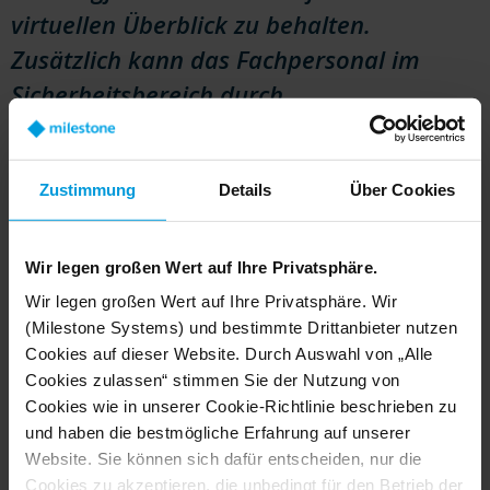
virtuellen Überblick zu behalten.
Zusätzlich kann das Fachpersonal im
Sicherheitsbereich durch
Videotechnologien unterstützt und
entlastet werden.
Zustimmung
Details
Über Cookies
Jos Beernink, VP EMEA von Milestone Systems, kommentiert die
Analyse:
Wir legen großen Wert auf Ihre Privatsphäre.
Wir legen großen Wert auf Ihre Privatsphäre. Wir
(Milestone Systems) und bestimmte Drittanbieter nutzen
Cookies auf dieser Website. Durch Auswahl von „Alle
Cookies zulassen“ stimmen Sie der Nutzung von
Cookies wie in unserer Cookie-Richtlinie beschrieben zu
und haben die bestmögliche Erfahrung auf unserer
Hannover Flughafen bezahlt am besten
Website. Sie können sich dafür entscheiden, nur die
Cookies zu akzeptieren, die unbedingt für den Betrieb der