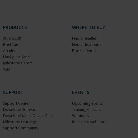
PRODUCTS
WHERE TO BUY
XProtect®
Find a reseller
BriefCam
Find a distributor
Arcules
Book a demo
Husky hardware
Milestone Care™
VLM
SUPPORT
EVENTS
Support Center
Upcoming events
Download Software
Training Classes
Download latest Device Pack
Webinars
Milestone Learning
Recorded webinars
Support Community