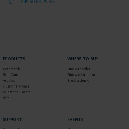
+45 50 84 29 55
PRODUCTS
WHERE TO BUY
XProtect®
Find a reseller
BriefCam
Find a distributor
Arcules
Book a demo
Husky hardware
Milestone Care™
VLM
SUPPORT
EVENTS