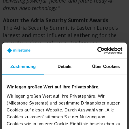
delivering powerful, flexible, and future-ready AI-
driven video technology.”
About the Adria Security Summit Awards
The Adria Security Summit is Eastern Europe’s
largest and most influential gathering for the
security, safety, and smart technology
industries, celebrating its 10th anniversary
edition this year. The summit was held on Oct. 8-
9, 2025, in Skopje, North Macedonia, with more
Zustimmung
Details
Über Cookies
than 2000 industry professionals attending.
The Adria Security Summit Awards recognize
Wir legen großen Wert auf Ihre Privatsphäre.
transformative technologies across multiple
Wir legen großen Wert auf Ihre Privatsphäre. Wir
categories — including video surveillance, access
(Milestone Systems) und bestimmte Drittanbieter nutzen
control, intrusion detection, fire protection, and
Cookies auf dieser Website. Durch Auswahl von „Alle
smart technologies — serving as a benchmark
Cookies zulassen“ stimmen Sie der Nutzung von
for business impact, innovation, and leadership
Cookies wie in unserer Cookie-Richtlinie beschrieben zu