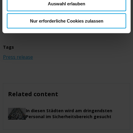
Auswahl erlauben
visit:
www.milestonesys.com
. For news and other
press releases, visit our
Newsroom
.
Nur erforderliche Cookies zulassen
Tags
Press release
Related content
In diesen Städten wird am dringendsten
Personal im Sicherheitsbereich gesucht