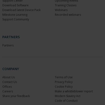
Support Center
Upcoming events
Download Software
Training Classes
Download latest Device Pack
Webinars
Milestone Learning
Recorded webinars
Support Community
PARTNERS
Partners
COMPANY
About Us
Terms of Use
Contact Us
Privacy Policy
Offices
Cookie Policy
Careers
Make a whistleblower report
Share your feedback
Modern Slavery Act
Code of Conduct