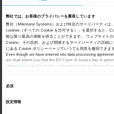
弊社では、お客様のプライバシーを重視しています
弊社（Milestone Systems）および特定のサードパーティは、
cookies（すべての Cookie を許可する）」を選択すると、
Copyright © 2026 Milestone Systems A/S. All rights reserved.
能な限り最高の体験を得ることができます。 ウェブサイトの機
Cookie、その目的、および関係するサードパーティの詳細
にある Cookie ポリシーページでいつでも同意を撤回できま
Even though we have entered into data processing agreements
we shall inform you that the EU Court of Justice has in gene
status
here
), for US owned companies (such as Microsoft and
they may possibly be required to give data access to the Uni
means that, depending on the circumstance, Milestone also c
同
consent, and for Microsoft also based on Milestone’s legitimat
必須
意
の
選
設定情報
択