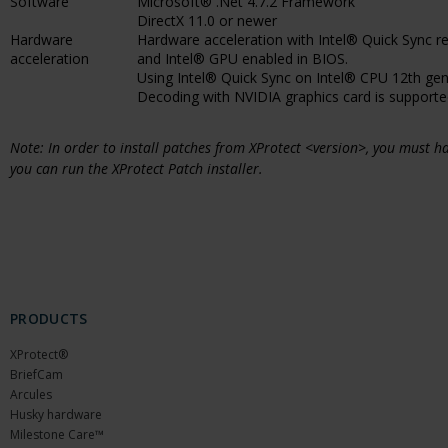
Software
Microsoft® .Net 4.7.2 Framework
DirectX 11.0 or newer
Hardware
Hardware acceleration with Intel® Quick Sync re
acceleration
and Intel® GPU enabled in BIOS.
Using Intel® Quick Sync on Intel® CPU 12th gener
Decoding with NVIDIA graphics card is supported
Note: In order to install patches from XProtect <version>, you must
you can run the XProtect Patch installer.
PRODUCTS
XProtect®
BriefCam
Arcules
Husky hardware
Milestone Care™