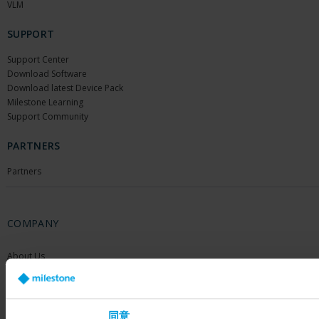
VLM
SUPPORT
Support Center
Download Software
Download latest Device Pack
Milestone Learning
Support Community
PARTNERS
Partners
COMPANY
About Us
Contact Us
Offices
Careers
Share your feedback
同意