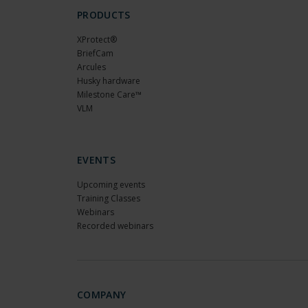
PRODUCTS
XProtect®
BriefCam
Arcules
Husky hardware
Milestone Care™
VLM
EVENTS
Upcoming events
Training Classes
Webinars
Recorded webinars
COMPANY