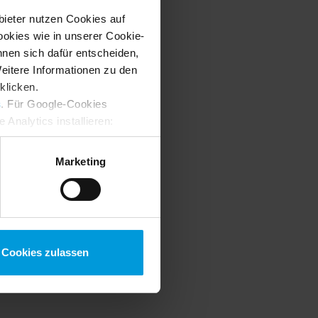
bieter nutzen Cookies auf
okies wie in unserer Cookie-
nnen sich dafür entscheiden,
Weitere Informationen zu den
klicken.
s
. Für Google-Cookies
Analytics installieren:
ung ändern
:
Marketing
Cookies zulassen