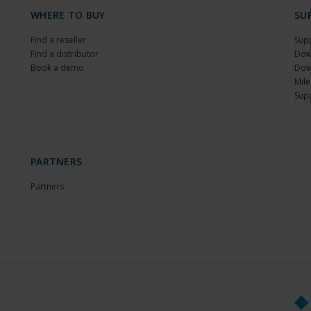
WHERE TO BUY
SU
Find a reseller
Sup
Find a distributor
Dow
Book a demo
Dow
Mile
Sup
PARTNERS
Partners