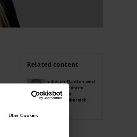
Related content
In diesen Städten wird
am dringendsten
Personal im
Sicherheitsbereich
gesucht
Über Cookies