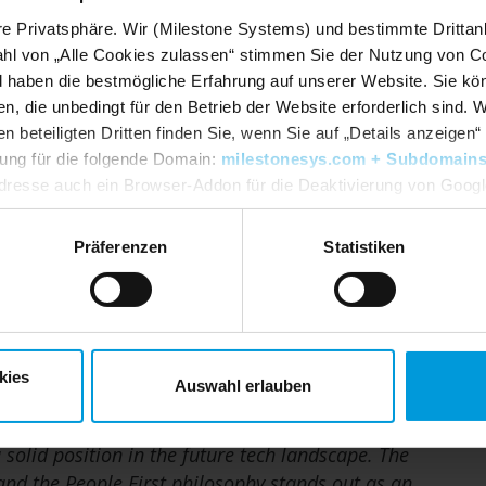
nd organizational culture.
re Privatsphäre. Wir (Milestone Systems) und bestimmte Drittan
d commercially driven—a combination that aligns
hl von „Alle Cookies zulassen“ stimmen Sie der Nutzung von Co
egic direction,”
says Jeppe Frandsen.
d haben die bestmögliche Erfahrung auf unserer Website. Sie kö
n, die unbedingt für den Betrieb der Website erforderlich sind. 
 University of Copenhagen in 2001, Karina
beteiligten Dritten finden Sie, wenn Sie auf „Details anzeigen“ 
of industries and organizational setups such
igung für die folgende Domain:
milestonesys.com + Subdomain
dresse auch ein Browser-Addon für die Deaktivierung von Google 
dlpage/gaoptout?hl=en-GB
. Sie können jederzeit Ihre
Einwillig
cultural integration, leadership development,
Präferenzen
Statistiken
ategies in both large global enterprises and
and work relentlessly to unleash the full
iness focus is essential—understanding commercial
kies
nges our organization faces so we can create real
Auswahl erlauben
rina Tewes.
 solid position in the future tech landscape. The
 and the People First philosophy stands out as an