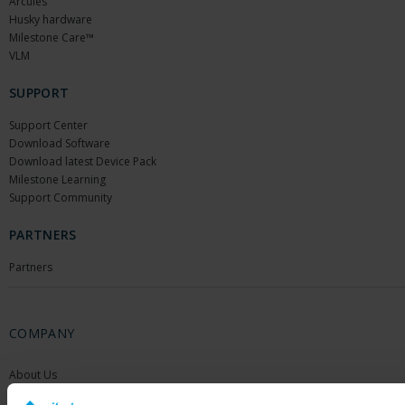
Arcules
Husky hardware
Milestone Care™
VLM
SUPPORT
Support Center
Download Software
Download latest Device Pack
Milestone Learning
Support Community
PARTNERS
Partners
COMPANY
About Us
Contact Us