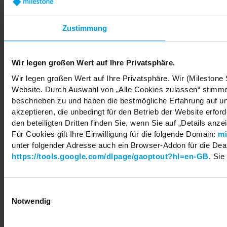
Offices
Careers
Share your feedback
Zustimmung
Wir legen großen Wert auf Ihre Privatsphäre.
Wir legen großen Wert auf Ihre Privatsphäre. Wir (Milestone
Website. Durch Auswahl von „Alle Cookies zulassen“ stimmen
Copyright © 2026 Milestone Systems A/S. All rights reserved.
beschrieben zu und haben die bestmögliche Erfahrung auf un
akzeptieren, die unbedingt für den Betrieb der Website erfo
den beteiligten Dritten finden Sie, wenn Sie auf „Details anze
Für Cookies gilt Ihre Einwilligung für die folgende Domain:
mi
unter folgender Adresse auch ein Browser-Addon für die Deakt
https://tools.google.com/dlpage/gaoptout?hl=en-GB
. Sie
Einwilligungsauswahl
Notwendig