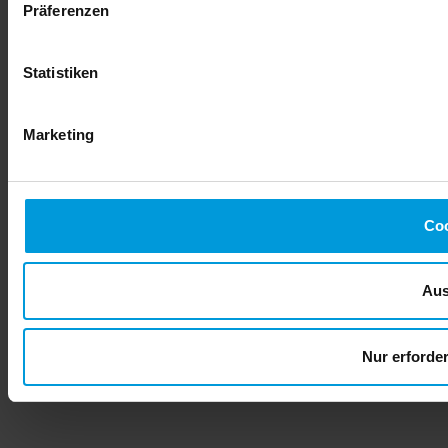
Präferenzen
Statistiken
Marketing
Coo
Aus
Nur erforde