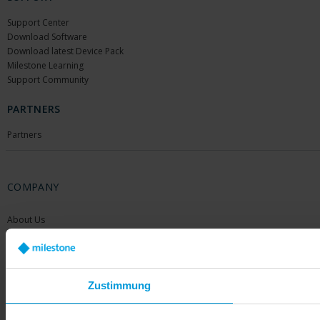
Support Center
Download Software
Download latest Device Pack
Milestone Learning
Support Community
PARTNERS
Partners
COMPANY
About Us
Contact Us
Offices
Careers
Share your feedback
Zustimmung