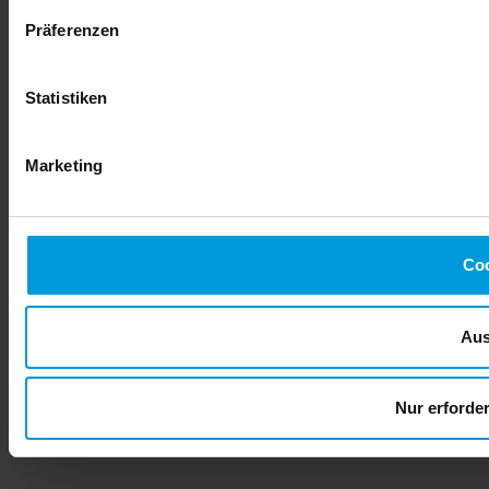
Präferenzen
Statistiken
Marketing
Coo
Aus
Nur erforde