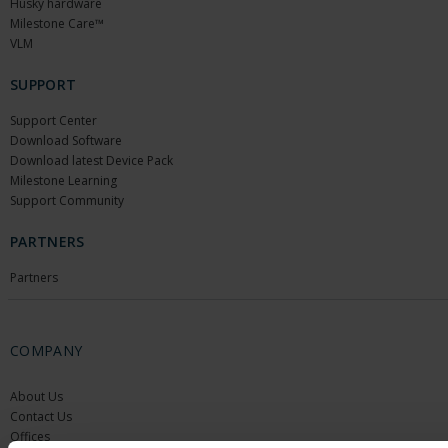
Husky hardware
Milestone Care™
VLM
SUPPORT
Support Center
Download Software
Download latest Device Pack
Milestone Learning
Support Community
PARTNERS
Partners
COMPANY
About Us
Contact Us
Offices