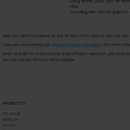
Using Intel® Quick Sync on Intel
Intel.
Decoding with NVIDIA graphics ca
Not sure which hardware to buy or how many devices you can run 
Then we recommend our
XProtect Server Calculator
. For more info
Note: In order to install patches from XProtect <version>, you must
you can run the XProtect Patch installer.
PRODUCTS
XProtect®
BriefCam
Arcules