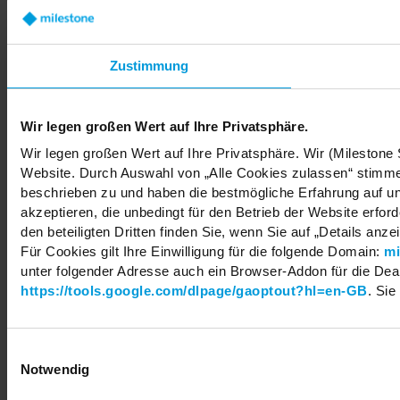
Careers
Share your feedback
Zustimmung
Wir legen großen Wert auf Ihre Privatsphäre.
Copyright © 2026 Milestone Systems A/S. All rights reserved.
Wir legen großen Wert auf Ihre Privatsphäre. Wir (Milestone
Website. Durch Auswahl von „Alle Cookies zulassen“ stimmen
beschrieben zu und haben die bestmögliche Erfahrung auf un
akzeptieren, die unbedingt für den Betrieb der Website erfo
den beteiligten Dritten finden Sie, wenn Sie auf „Details anze
Für Cookies gilt Ihre Einwilligung für die folgende Domain:
mi
unter folgender Adresse auch ein Browser-Addon für die Deakt
https://tools.google.com/dlpage/gaoptout?hl=en-GB
. Sie
Einwilligungsauswahl
Notwendig