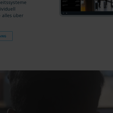
heitssysteme
viduell
 alles über
ANG