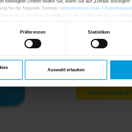
beteiligten Dritten finden Sie, wenn Sie auf „Details anzeigen“ 
igung für die folgende Domain:
milestonesys.com + Subdomain
dresse auch ein Browser-Addon für die Deaktivierung von Google 
dlpage/gaoptout?hl=en-GB
. Sie können jederzeit Ihre
Einwillig
Präferenzen
Statistiken
Please accept marketing 
kies
Auswahl erlauben
videos on our we
UPDATE COOKIE SET