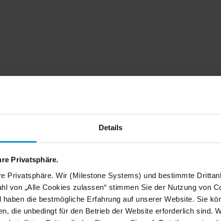
 vertrauen Kunden an
Details
Standorten auf unser
hre Privatsphäre.
re Privatsphäre. Wir (Milestone Systems) und bestimmte Drittan
icherheitssysteme zukunftssicher mit der offensten 
hl von „Alle Cookies zulassen“ stimmen Sie der Nutzung von Co
eplattform auf dem Markt. Dieses Video zeigt Ihnen
d haben die bestmögliche Erfahrung auf unserer Website. Sie kö
n, die unbedingt für den Betrieb der Website erforderlich sind. 