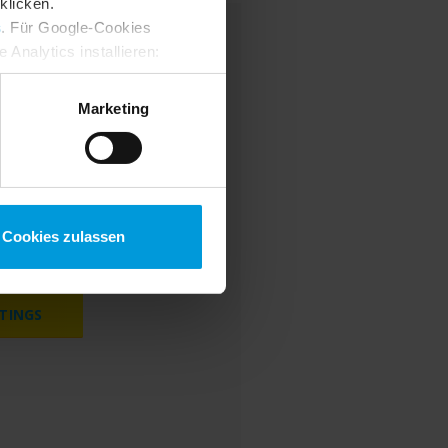
klicken.
s
. Für Google-Cookies
Analytics installieren:
ung ändern
:
Marketing
cookies to watch
Cookies zulassen
bsite.
TINGS