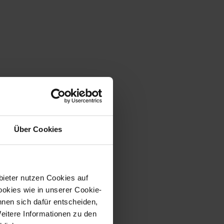
 mehr als
Über Cookies
 Produkt.
bieter nutzen Cookies auf
und skalierbarsten
okies wie in unserer Cookie-
, was alles möglich ist.
nnen sich dafür entscheiden,
Weitere Informationen zu den