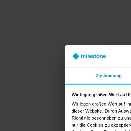
Weltweit
Zustimmung
500.000 
Wir legen großen Wert auf I
Wir legen großen Wert auf Ih
Machen Sie Ihre S
dieser Website. Durch Auswa
Videomanagement-Softwar
Richtlinie beschrieben zu un
nur die Cookies zu akzeptiere