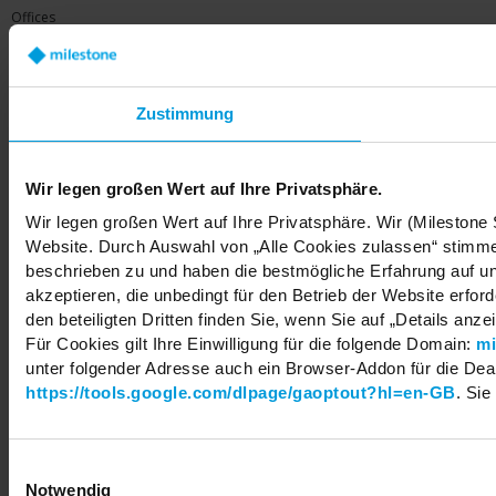
Offices
Careers
Share your feedback
Zustimmung
Wir legen großen Wert auf Ihre Privatsphäre.
Copyright © 2026 Milestone Systems A/S. All rights reserved.
Wir legen großen Wert auf Ihre Privatsphäre. Wir (Milestone
Website. Durch Auswahl von „Alle Cookies zulassen“ stimmen
beschrieben zu und haben die bestmögliche Erfahrung auf un
akzeptieren, die unbedingt für den Betrieb der Website erfo
den beteiligten Dritten finden Sie, wenn Sie auf „Details anze
Für Cookies gilt Ihre Einwilligung für die folgende Domain:
mi
unter folgender Adresse auch ein Browser-Addon für die Deakt
https://tools.google.com/dlpage/gaoptout?hl=en-GB
. Sie
Einwilligungsauswahl
Notwendig