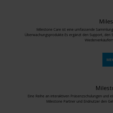
Mile
Milestone Care ist eine umfassende Sammlung 
Überwachungsprodukte.Es ergänzt den Support, den Si
Wiederverkäufern
ME
Milest
Eine Reihe an interaktiven Präsenzschulungen und
Milestone Partner und Endnutzer den Ge