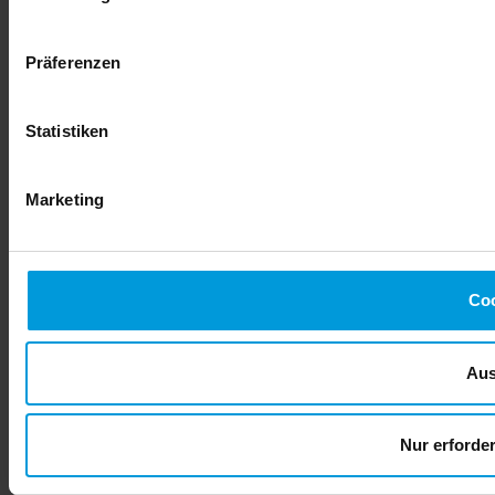
Präferenzen
Statistiken
Marketing
Coo
Aus
Nur erforde