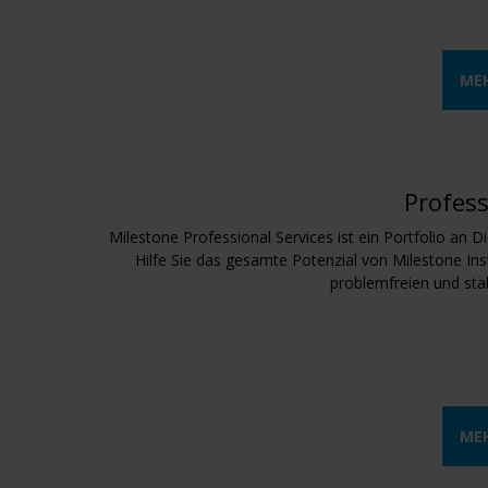
ME
Profess
Milestone Professional Services ist ein Portfolio an
Hilfe Sie das gesamte Potenzial von Milestone Ins
problemfreien und sta
ME