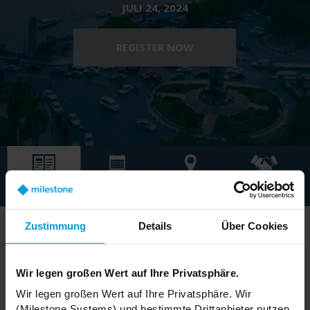
JULI 24, 2024
REGISTER NOW
Event
Programm
Sponsoren
Wann und wo
Highlights
Zustimmung
Details
Über Cookies
Wir legen großen Wert auf Ihre Privatsphäre.
Get ready to change the perceptions of video
technology!
Wir legen großen Wert auf Ihre Privatsphäre. Wir
(Milestone Systems) und bestimmte Drittanbieter nutzen