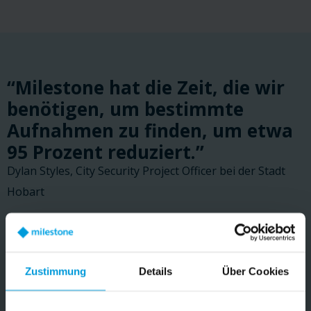
“Milestone hat die Zeit, die wir
benötigen, um bestimmte
Aufnahmen zu finden, um etwa
95 Prozent reduziert.”
Dylan Styles, City Security Project Officer bei der Stadt
Hobart
LESEN SIE DIE KUNDENGESCHICHTE
Zustimmung
Details
Über Cookies