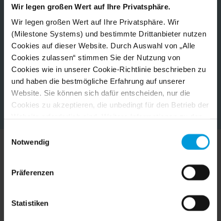
Wir legen großen Wert auf Ihre Privatsphäre.
Wir legen großen Wert auf Ihre Privatsphäre. Wir
(Milestone Systems) und bestimmte Drittanbieter nutzen
Cookies auf dieser Website. Durch Auswahl von „Alle
Cookies zulassen“ stimmen Sie der Nutzung von
Cookies wie in unserer Cookie-Richtlinie beschrieben zu
und haben die bestmögliche Erfahrung auf unserer
Website. Sie können sich dafür entscheiden, nur die
Cookies zu akzeptieren, die unbedingt für den Betrieb der
Website erforderlich sind. Weitere Informationen zu den
Cookies, ihrem Zweck und den beteiligten Dritten finden
Einwilligungsauswahl
Sie, wenn Sie auf „Details anzeigen“ klicken.
Notwendig
Für Cookies gilt Ihre Einwilligung für die folgende
Milestone in Aktion erleben
Domain:
milestonesys.com + Subdomains
. Für Google-
Präferenzen
Cookies können Sie unter folgender Adresse auch ein
Browser-Addon für die Deaktivierung von Google
Erfahren Sie, wie diese verschiedenen Kunden ihre
Analytics installieren:
Statistiken
Videotechnologielösungen mit Milestone zentralisieren
https://tools.google.com/dlpage/gaoptout?hl=en-GB
.
und vereinfachen.