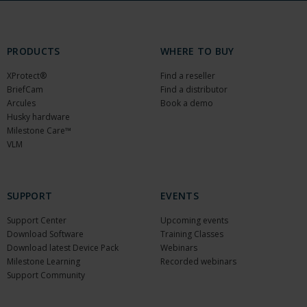
PRODUCTS
WHERE TO BUY
XProtect®
Find a reseller
BriefCam
Find a distributor
Arcules
Book a demo
Husky hardware
Milestone Care™
VLM
SUPPORT
EVENTS
Support Center
Upcoming events
Download Software
Training Classes
Download latest Device Pack
Webinars
Milestone Learning
Recorded webinars
Support Community