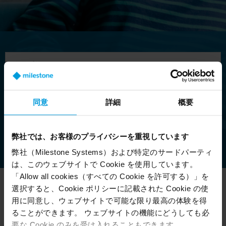
カテゴリ
English
同意
詳細
概要
弊社では、お客様のプライバシーを重視しています
フィルターをクリア
弊社（Milestone Systems）および特定のサードパーティ
は、このウェブサイトで Cookie を使用しています。
「Allow all cookies（すべての Cookie を許可する）」を
ウェビナー
カテゴリ
選択すると、Cookie ポリシーに記載された Cookie の使
Cybersecurity: XProtect
コマーシャ
用に同意し、ウェブサイトで可能な限り最高の体験を得
VMS System set-up –
ル, テクニカ
ることができます。 ウェブサイトの機能にどうしても必
“Better” level
ル
要な Cookie のみを受け入れることもできます。