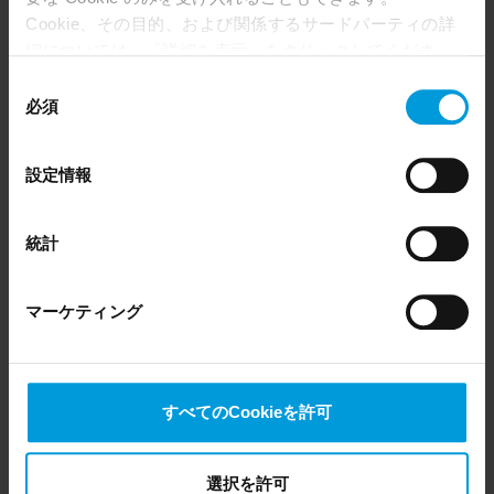
English
Cookie、その目的、および関係するサードパーティの詳
細については、「詳細を表示」をクリックしてくださ
Cybersecurity: XProtect
コマーシャ
い。 このページの下部にある Cookie ポリシーページで
同
VMS System set-up –
ル, テクニカ
いつでも同意を撤回できます。
必須
意
"Base" Level
ル
Even though we have entered into data processing
の
English
agreements and model clauses with our third-party
選
設定情報
providers’ European entities, we shall inform you that the
択
EU Court of Justice has in general found (Schrems II)
件表示
that, from an EU perspective (please see latest status
統計
here
), for US owned companies (such as Microsoft and
前
1
次
Google) there are not appropriate safeguards in place in
the US, as they may possibly be required to give data
マーケティング
access to the United States Intelligence Community
without any judicial review. This means that, depending
PRODUCTS
WHERE TO BUY
on the circumstance, Milestone also collects and
transfers your personal data to the US either based on
XProtect®
Find a reseller
すべてのCookieを許可
your consent, and for Microsoft also based on
BriefCam
Find a distributor
Milestone’s legitimate interest. Please click ‘Show details’
Arcules
Book a demo
for more information.
Husky hardware
選択を許可