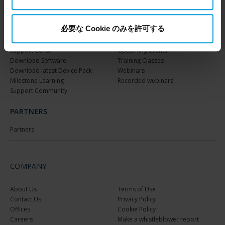
Milestone Care™
VLM
必要な Cookie のみを許可する
SUPPORT
EVENTS
Support Center
Upcoming events
Download Software
Training Classes
Download latest Device Pack
Webinars
Milestone Learning
Recorded webinars
Support Community
PARTNERS
Partners
COMPANY
About Us
Terms of Use
Contact Us
Privacy Policy
Offices
Cookie Policy
Careers
Make a whistleblower report