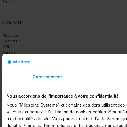
Partners
COMPANY
About Us
Contact Us
Offices
Careers
Share your feedback
Consentement
Copyright © 2026 Milestone Systems A/S. All rights reserved.
Nous accordons de l'importance à votre confidentialité
Nous (Milestone Systems) et certains des tiers utilisent des
», vous consentez à l’utilisation de cookies conformément à 
fonctionnalités du site. Vous pouvez choisir d’autoriser uniq
du site. Pour plus d’informations sur les cookies, leur objectif