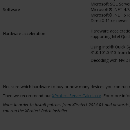
Microsoft SQL Serv
Software
Microsoft® .NET 4.
Microsoft® .NET 6 
DirectX 11 or newer
Hardware acceleratio
Hardware acceleration
supporting Intel Qui
Using Intel® Quick Sy
31.0.101.3413 from In
Decoding with NVIDIA
Not sure which hardware to buy or how many devices you can run 
Then we recommend our
XProtect Server Calculator
. For more info
Note: In order to install patches from XProtect 2024 R1 and onwards
can run the XProtect Patch installer.