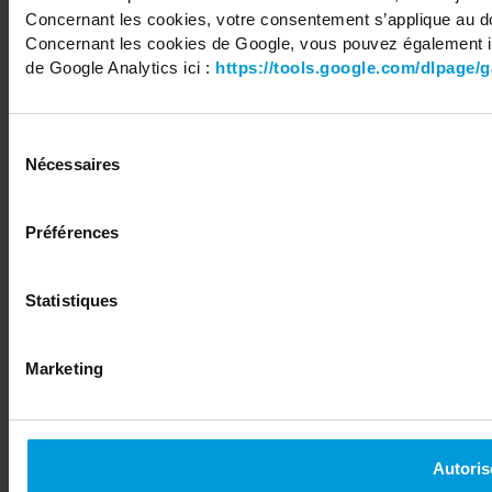
Concernant les cookies, votre consentement s’applique au d
Concernant les cookies de Google, vous pouvez également in
de Google Analytics ici :
https://tools.google.com/dlpage/
Sélection
Nécessaires
du
consentement
Préférences
Statistiques
Marketing
Autoris