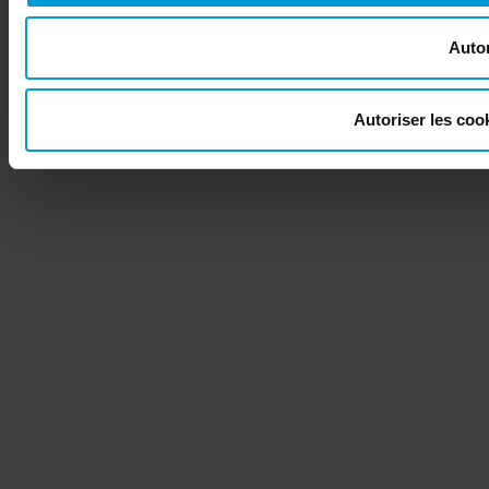
Autor
Autoriser les co