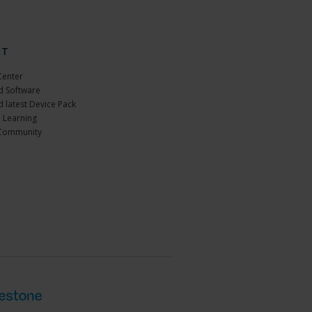
RT
Center
 Software
 latest Device Pack
 Learning
Community