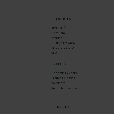
PRODUCTS
XProtect®
BriefCam
Arcules
Husky hardware
Milestone Care™
VLM
EVENTS
Upcoming events
Training Classes
Webinars
Recorded webinars
COMPANY