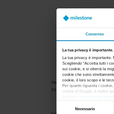
Consenso
La tua privacy è importante.
La tua privacy è importante. 
Scegliendo “Accetta tutti i co
sui cookie, e si otterrà la m
cookie che sono strettamente 
cookie, il loro scopo e le terz
File system
Per quanto riguarda i cookie, 
SQL Versions
cookie di Google, è inoltre po
indirizzo:
https://tools.goo
Selezione
del
Necessario
Software