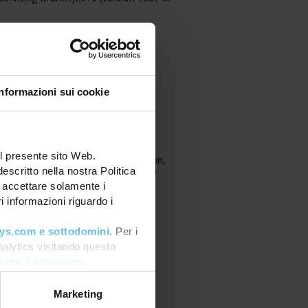
r (64 bit), IoT Core
ndard and Datacenter
Informazioni sui cookie
ndard and Datacenter
ndard and Datacenter
l presente sito Web.
2016 Standard or Datacenter edition,
escritto nella nostra Politica
edition or a Microsoft® Windows®
e accettare solamente i
 informazioni riguardo i
recommended
ys.com e sottodomini
. Per i
nalytics visitando questo
care il consenso
.
Marketing