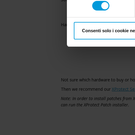
consenso
Hardware acceleration
Consenti solo i cookie n
Not sure which hardware to buy or h
Then we recommend our
XProtect Se
Note: In order to install patches from
can run the XProtect Patch installer.