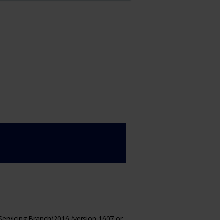
rvicing Branch)2016 (version 1607 or