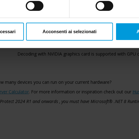
Microsoft® .NET 6 Runtime
DirectX 11 or newer
Hardware acceleration with Intel® Quick Sync requires an I
supporting Intel Quick Sync and Intel® GPU enabled in BIOS.
ecessari
Acconsenti ai selezionati
A
Using Intel® Quick Sync on Intel® CPU 12th generation, requi
31.0.101.3413 from Intel.
Decoding with NVIDIA graphics card is supported with GPU cap
ow many devices you can run on your current hardware?
rver Calculator
. For more information or inspiration check out our
Hu
 XProtect 2024 R1 and onwards , you must have Microsoft® .NET 8 Runti