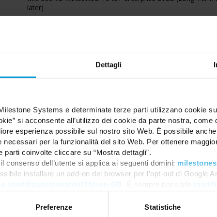
later)
Microsoft® Windows® 10 IoT Enterprise, version 1803 or late
Microsoft® Windows® 11 Pro (64 bit)
Microsoft® Windows® 11 Enterprise (64 bit)
Microsoft® Windows® Server 2016 (64 bit): Essentials, Sta
Dettagli
Microsoft® Windows® Server 2019 (64 bit): Essentials, Sta
Microsoft® Windows® Server 2022 (64 bit): Essentials, Sta
Milestone Systems e determinate terze parti utilizzano cookie su
To run clustering, you need a Microsoft® Windows® Server 
okie” si acconsente all’utilizzo dei cookie da parte nostra, come d
Microsoft® Windows® Server 2019 Standard or Datacenter 
Server 2022 Standard or Datacenter edition
igliore esperienza possibile sul nostro sito Web. È possibile anch
necessari per la funzionalità del sito Web. Per ottenere maggiori
e parti coinvolte cliccare su “Mostra dettagli”.
For the Recording Storage Location, NTFS file system is 
il consenso dell’utente si applica ai seguenti domini:
milestones
Microsoft SQL Server® 2014
ssibile installare un add-on del browser per l’opt-out di Google A
Microsoft SQL Server® 2016
gle.com/dlpage/gaoptout?hl=en-GB
. È sempre possibile
modifi
Microsoft SQL Server® 2017
Microsoft SQL Server® 2019
Microsoft SQL Server® 2022
Preferenze
Statistiche
Microsoft® .NET 4.7.2 Framework