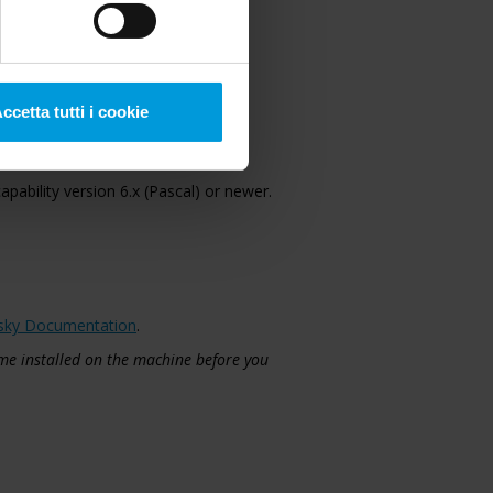
ntel® CPU from 6th generation,
ccetta tutti i cookie
res at least driver version
ability version 6.x (Pascal) or newer.
sky Documentation
.
me installed on the machine before you