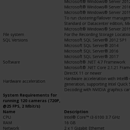
Microsoft® Windows® Server 2012 
Microsoft® Windows® Server 2016 (
Microsoft® Windows® Server 2019 (
To run clustering/failover manag
Standard or Datacenter edition, M
Microsoft® Windows® Server 2019 
File system
For the Recording Storage Locati
SQL Versions
Microsoft SQL Server® 2012 SP1
Microsoft SQL Server® 2014
Microsoft SQL Server® 2016
Microsoft SQL Server® 2017
Software
Microsoft® .NET 4.7 Framework
Microsoft® .NET Core 2.1.21 Fra
DirectX 11 or newer
Hardware acceleration with Intel® 
Hardware acceleration
generation, supporting Intel Quick
Decoding with NVIDIA graphics card
System Requirements for
running 120 cameras (720P,
@25 FPS, 2 Mbit/s)
Name
Description
CPU
Intel® Core™ i3-6100 3.7 GHz
RAM
16 GB
Network
2 x 1 Gigabit Ethernet