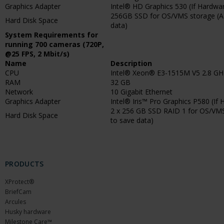
Graphics Adapter
Intel® HD Graphics 530 (If Hardware
256GB SSD for OS/VMS storage (Ad
Hard Disk Space
data)
System Requirements for
running 700 cameras (720P,
@25 FPS, 2 Mbit/s)
Name
Description
CPU
Intel® Xeon® E3-1515M V5 2.8 GH
RAM
32 GB
Network
10 Gigabit Ethernet
Graphics Adapter
Intel® Iris™ Pro Graphics P580 (If 
2 x 256 GB SSD RAID 1 for OS/VMS
Hard Disk Space
to save data)
PRODUCTS
XProtect®
BriefCam
Arcules
Husky hardware
Milestone Care™