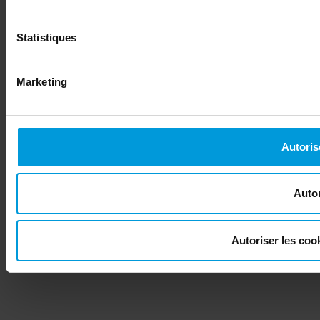
Statistiques
Marketing
Autoris
Autor
Autoriser les co