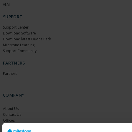
VLM
SUPPORT
Support Center
Download Software
Download latest Device Pack
Milestone Learning
Support Community
PARTNERS
Partners
COMPANY
About Us
Contact Us
Offices
Careers