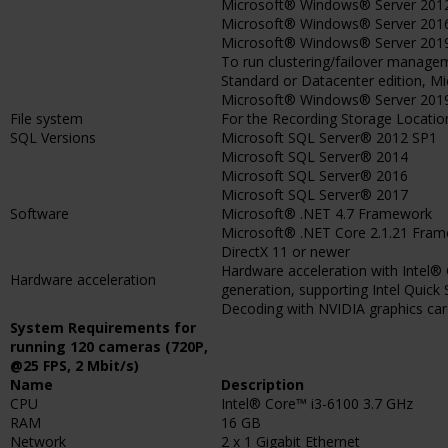
Microsoft® Windows® Server 2012 
Microsoft® Windows® Server 2016 (
Microsoft® Windows® Server 2019 (
To run clustering/failover manag
Standard or Datacenter edition, M
Microsoft® Windows® Server 2019 
File system
For the Recording Storage Locati
SQL Versions
Microsoft SQL Server® 2012 SP1
Microsoft SQL Server® 2014
Microsoft SQL Server® 2016
Microsoft SQL Server® 2017
Software
Microsoft® .NET 4.7 Framework
Microsoft® .NET Core 2.1.21 Fra
DirectX 11 or newer
Hardware acceleration with Intel® 
Hardware acceleration
generation, supporting Intel Quick
Decoding with NVIDIA graphics card
System Requirements for
running 120 cameras (720P,
@25 FPS, 2 Mbit/s)
Name
Description
CPU
Intel® Core™ i3-6100 3.7 GHz
RAM
16 GB
Network
2 x 1 Gigabit Ethernet