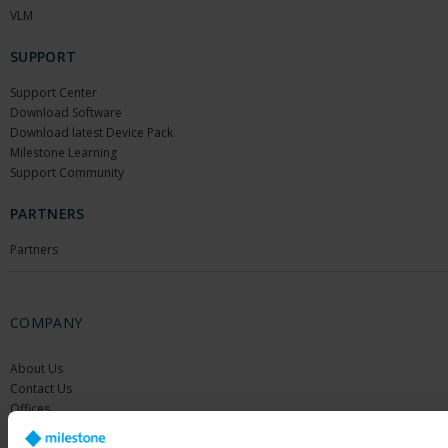
VLM
SUPPORT
Support Center
Download Software
Download latest Device Pack
Milestone Learning
Support Community
PARTNERS
Partners
COMPANY
About Us
Contact Us
Offices
Careers