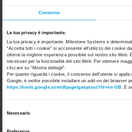
Share your feedback
Consenso
La tua privacy è importante.
Copyright © 2026 Milestone Systems A/S. All rights reserved.
La tua privacy è importante. Milestone Systems e determinate
“Accetta tutti i cookie” si acconsente all’utilizzo dei cookie d
otterrà la migliore esperienza possibile sul nostro sito Web
necessari per la funzionalità del sito Web. Per ottenere maggio
cliccare su “Mostra dettagli”.
Per quanto riguarda i cookie, il consenso dell’utente si appli
Google, è inoltre possibile installare un add-on del browser pe
https://tools.google.com/dlpage/gaoptout?hl=en-GB
. È 
Selezione
Necessario
del
consenso
Preferenze