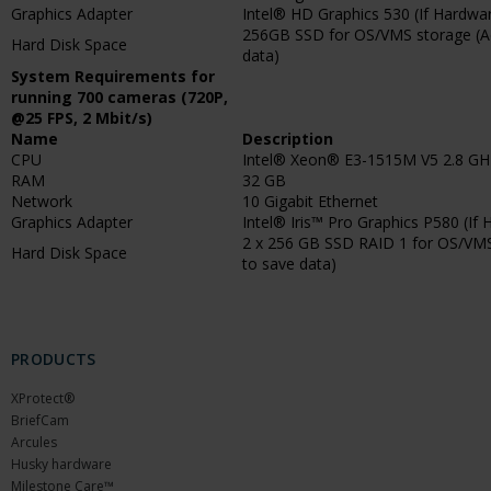
Graphics Adapter
Intel® HD Graphics 530 (If Hardware
256GB SSD for OS/VMS storage (Ad
Hard Disk Space
data)
System Requirements for
running 700 cameras (720P,
@25 FPS, 2 Mbit/s)
Name
Description
CPU
Intel® Xeon® E3-1515M V5 2.8 GH
RAM
32 GB
Network
10 Gigabit Ethernet
Graphics Adapter
Intel® Iris™ Pro Graphics P580 (If 
2 x 256 GB SSD RAID 1 for OS/VMS
Hard Disk Space
to save data)
PRODUCTS
XProtect®
BriefCam
Arcules
Husky hardware
Milestone Care™