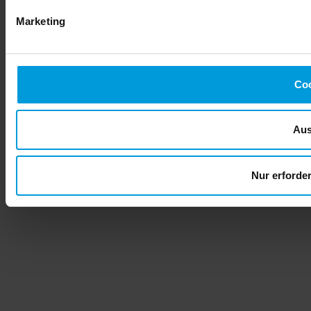
Marketing
Coo
Aus
Nur erforde