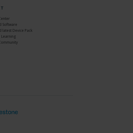
RT
Center
 Software
 latest Device Pack
 Learning
Community