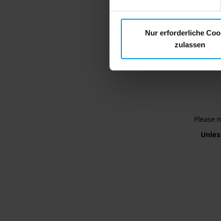
leaders who will share t
Nur erforderliche Coo
zulassen
Please n
Unles