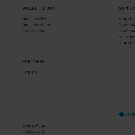
WHERE TO BUY
SUPPO
Find a reseller
Support 
Find a distributor
Download
Book a demo
Download
Milestone
Support 
PARTNERS
Partners
Terms of Use
Privacy Policy