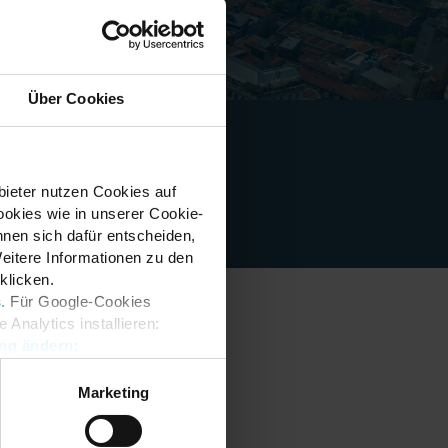
Über Cookies
bieter nutzen Cookies auf
okies wie in unserer Cookie-
 und wo
nnen sich dafür entscheiden,
Weitere Informationen zu den
klicken.
s
. Für Google-Cookies
Analytics installieren:
ung ändern
:
Marketing
ustry experts and thought