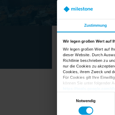
Zustimmung
Wir legen großen Wert auf I
Wir legen großen Wert auf Ih
dieser Website. Durch Auswa
Event Hig
Richtlinie beschrieben zu un
nur die Cookies zu akzeptiere
Cookies, ihrem Zweck und den 
Für Cookies gilt Ihre Einwill
können Sie unter folgender A
https://tools.google.com/
Einwilligungsauswahl
Notwendig
This event offers the op