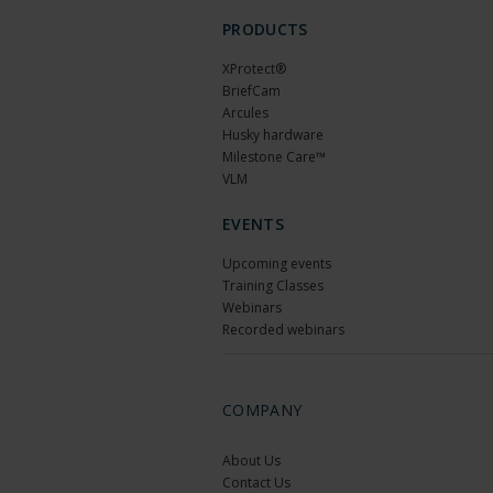
PRODUCTS
XProtect®
BriefCam
Arcules
Husky hardware
Milestone Care™
VLM
EVENTS
Upcoming events
Training Classes
Webinars
Recorded webinars
COMPANY
About Us
Contact Us