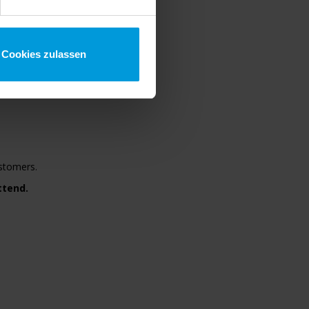
lenges and trends shaping
Cookies zulassen
ustomers.
ttend.