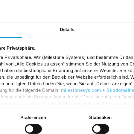
REGISTER NOW
Details
hre Privatsphäre.
re Privatsphäre. Wir (Milestone Systems) und bestimmte Drittan
hl von „Alle Cookies zulassen“ stimmen Sie der Nutzung von Co
hlights
Wann
d haben die bestmögliche Erfahrung auf unserer Website. Sie kö
n, die unbedingt für den Betrieb der Website erforderlich sind. 
beteiligten Dritten finden Sie, wenn Sie auf „Details anzeigen“ 
igung für die folgende Domain:
milestonesys.com + Subdomain
dresse auch ein Browser-Addon für die Deaktivierung von Google 
dlpage/gaoptout?hl=en-GB
. Sie können jederzeit Ihre
Einwillig
Get ready to change the perceptions of video technology!
Präferenzen
Statistiken
portunity to meet with industry peers, gain valuable insights from ind