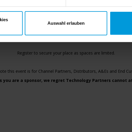
heir perspectives on the future of video technology. Explore the chal
our industry and the limitless possibilities ahead.
MILESTONE XPERIENCE DAYS 2024 - May 23
kies
Auswahl erlauben
Technology Partner Exhibition
Conference
Register to secure your place as spaces are limited.
ote this event is for Channel Partners, Distributors, A&Es and End C
s you are a sponsor, we regret Technology Partners cannot a