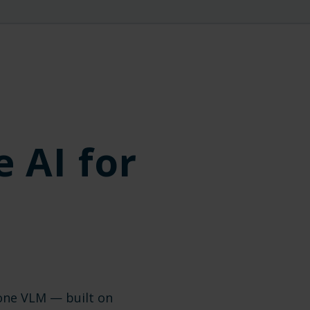
 AI for
one VLM — built on