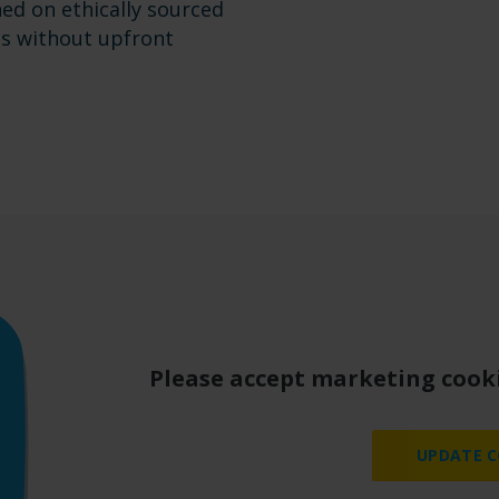
ned on ethically sourced
ons without upfront
Please accept marketing cooki
UPDATE C