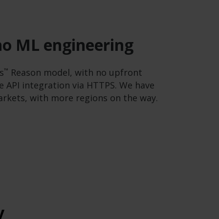
no ML engineering
™
s
Reason model, with no upfront
e API integration via HTTPS. We have
rkets, with more regions on the way.
y