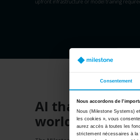
upfront infrastructure or model training require
Consentement
AI that learns f
Nous accordons de l'importa
Nous (Milestone Systems) et c
world
les cookies », vous consentez
aurez accès à toutes les fonc
strictement nécessaires à la f