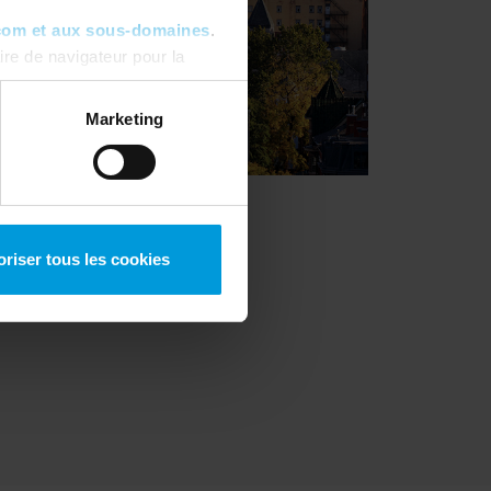
com et aux sous-domaines
.
re de navigateur pour la
ous pouvez toujours
modifier
Marketing
oriser tous les cookies