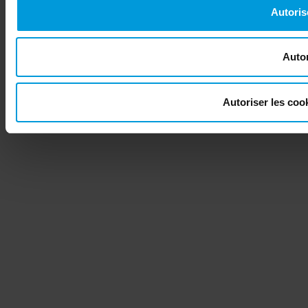
Autoris
Autor
Autoriser les co