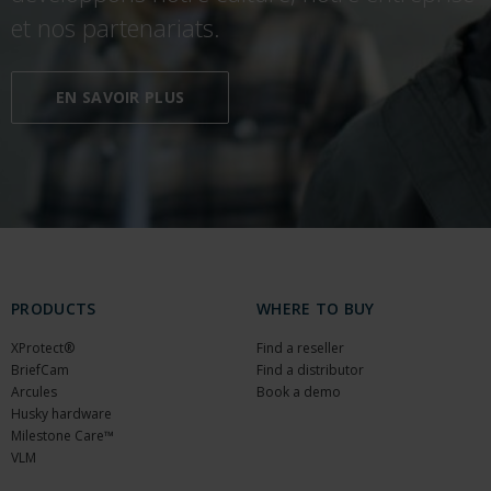
et nos
partenariats.
EN SAVOIR PLUS
PRODUCTS
WHERE TO BUY
XProtect®
Find a reseller
BriefCam
Find a distributor
Arcules
Book a demo
Husky hardware
Milestone Care™
VLM