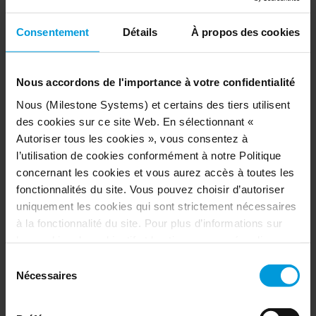
Milestone a co-rédigé la
Copenhagen Letter
,
une déclaration sur la technologie qui
Consentement
Détails
À propos des cookies
promeut un débat public ouvert et honnête
quant à la puissance liée à la technologie et
Nous accordons de l'importance à votre confidentialité
la manière dont la technologie devrait
Nous (Milestone Systems) et certains des tiers utilisent
améliorer la qualité de vie.
des cookies sur ce site Web. En sélectionnant «
Autoriser tous les cookies », vous consentez à
l’utilisation de cookies conformément à notre Politique
concernant les cookies et vous aurez accès à toutes les
Boussole des valeurs et des
fonctionnalités du site. Vous pouvez choisir d’autoriser
comportements
uniquement les cookies qui sont strictement nécessaires
à la fonctionnalité du site. Pour plus d’informations sur
Nous portons la plus grande attention au respect des
les cookies, leur objectif et les tiers concernés, cliquez
droits de l’homme et à la lutte contre la corruption et les
sur « Voir les détails ».
Sélection
pots-de-vin, car ils constituent le fondement de nos
Concernant les cookies, votre consentement s’applique
Nécessaires
du
valeurs et de la boussole comportementale de Milestone.
au domaine suivant :
milestonesys.com et aux sous-
consentement
Nous exigeons de nos employés, partenaires et clients
domaines
. Concernant les cookies de Google, vous
qu’ils se conforment aux lois applicables et qu’ils