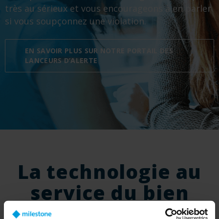
très au sérieux et vous encourageons à en parler
si vous soupçonnez une violation.
EN SAVOIR PLUS SUR NOTRE PORTAIL DES
LANCEURS D’ALERTE
La technologie au
service du bien