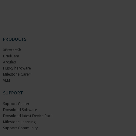
PRODUCTS
XProtect®
BriefCam
Arcules
Husky hardware
Milestone Care™
VLM
SUPPORT
Support Center
Download Software
Download latest Device Pack
Milestone Learning
Support Community