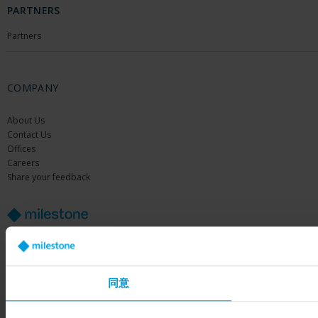
PARTNERS
Partners
COMPANY
About Us
Contact Us
Offices
Careers
Share your feedback
Copyright © 2026 Milestone Systems A/S. All rights reserved.
同意