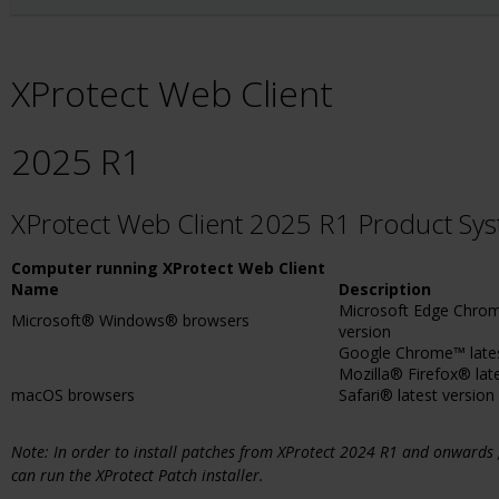
XProtect Web Client
2025 R1
XProtect Web Client 2025 R1 Product Sy
Computer running XProtect Web Client
Name
Description
Microsoft Edge Chrom
Microsoft® Windows® browsers
version
Google Chrome™ lates
Mozilla® Firefox® lat
macOS browsers
Safari® latest version
Note: In order to install patches from XProtect 2024 R1 and onwards
can run the XProtect Patch installer.