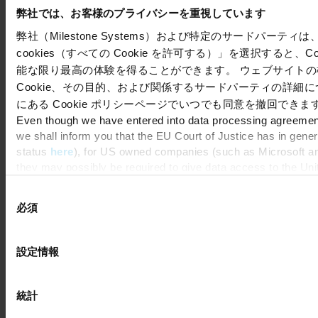
弊社では、お客様のプライバシーを重視しています
弊社（Milestone Systems）および特定のサードパーティは、
cookies（すべての Cookie を許可する）」を選択すると、
能な限り最高の体験を得ることができます。 ウェブサイトの機
Cookie、その目的、および関係するサードパーティの詳細
にある Cookie ポリシーページでいつでも同意を撤回できま
Even though we have entered into data processing agreements
we shall inform you that the EU Court of Justice has in gene
status
here
), for US owned companies (such as Microsoft and
they may possibly be required to give data access to the Uni
means that, depending on the circumstance, Milestone also c
同
consent, and for Microsoft also based on Milestone’s legitimat
必須
意
の
選
設定情報
択
統計