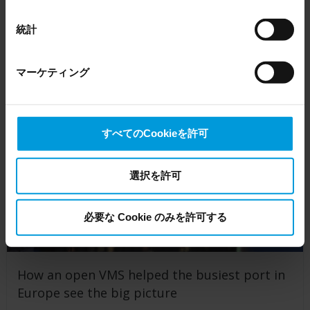
EU Court of Justice has in general found (Schrems II)
tech
that, from an EU perspective (please see latest status
統計
here
), for US owned companies (such as Microsoft and
Customer Story
Google) there are not appropriate safeguards in place in
マーケティング
the US, as they may possibly be required to give data
access to the United States Intelligence Community
without any judicial review. This means that, depending
on the circumstance, Milestone also collects and
すべてのCookieを許可
transfers your personal data to the US either based on
your consent, and for Microsoft also based on
Milestone’s legitimate interest. Please click ‘Show details’
選択を許可
for more information.
必要な Cookie のみを許可する
How an open VMS helped the busiest port in
Europe see the big picture