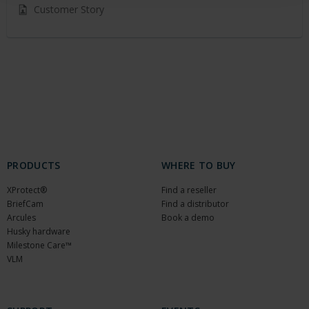
Customer Story
PRODUCTS
WHERE TO BUY
XProtect®
Find a reseller
BriefCam
Find a distributor
Arcules
Book a demo
Husky hardware
Milestone Care™
VLM