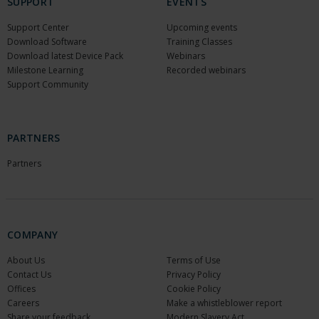
SUPPORT
EVENTS
Support Center
Upcoming events
Download Software
Training Classes
Download latest Device Pack
Webinars
Milestone Learning
Recorded webinars
Support Community
PARTNERS
Partners
COMPANY
About Us
Terms of Use
Contact Us
Privacy Policy
Offices
Cookie Policy
Careers
Make a whistleblower report
Share your feedback
Modern Slavery Act