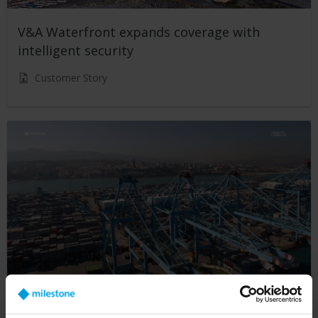
V&A Waterfront expands coverage with
intelligent security
Customer Story
Port of Algeciras ranks most efficient and