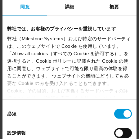
anchors security with flexible video
同意
詳細
概要
management software
Customer Story
弊社では、お客様のプライバシーを重視しています
弊社（Milestone Systems）および特定のサードパーティ
は、このウェブサイトで Cookie を使用しています。
「Allow all cookies（すべての Cookie を許可する）」を
選択すると、Cookie ポリシーに記載された Cookie の使
用に同意し、ウェブサイトで可能な限り最高の体験を得
ることができます。 ウェブサイトの機能にどうしても必
要な Cookie のみを受け入れることもできます。
Cookie、その目的、および関係するサードパーティの詳
細については、「詳細を表示」をクリックしてくださ
い。 このページの下部にある Cookie ポリシーページで
同
いつでも同意を撤回できます。
必須
意
Even though we have entered into data processing
の
agreements and model clauses with our third-party
Port of Livorno anchors safety with efficient
選
設定情報
providers’ European entities, we shall inform you that the
択
operations steered by customizable video