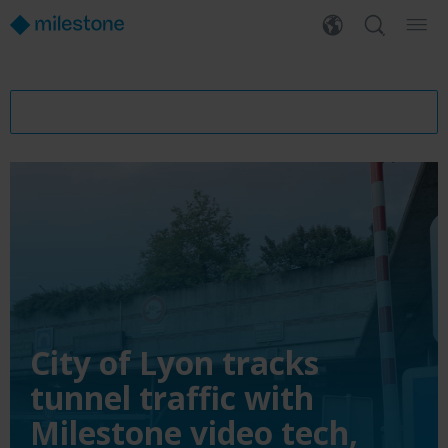
City of Lyon tracks
tunnel traffic with
Milestone video tech,