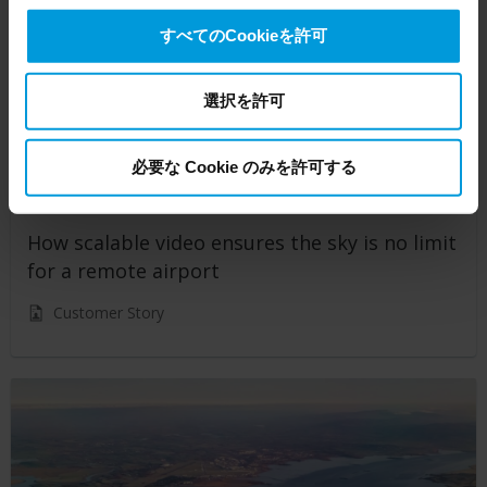
on the circumstance, Milestone also collects and
すべてのCookieを許可
transfers your personal data to the US either based on
your consent, and for Microsoft also based on
Milestone’s legitimate interest. Please click ‘Show details’
選択を許可
for more information.
必要な Cookie のみを許可する
How scalable video ensures the sky is no limit
for a remote airport
Customer Story