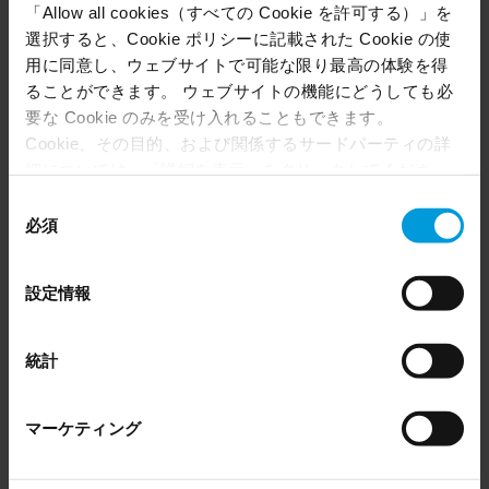
「Allow all cookies（すべての Cookie を許可する）」を
選択すると、Cookie ポリシーに記載された Cookie の使
用に同意し、ウェブサイトで可能な限り最高の体験を得
ることができます。 ウェブサイトの機能にどうしても必
要な Cookie のみを受け入れることもできます。
Cookie、その目的、および関係するサードパーティの詳
細については、「詳細を表示」をクリックしてくださ
い。 このページの下部にある Cookie ポリシーページで
同
いつでも同意を撤回できます。
必須
意
Even though we have entered into data processing
の
agreements and model clauses with our third-party
選
設定情報
How video in the cloud lightens the load for
providers’ European entities, we shall inform you that the
択
security at Bulgaria’s Twin Airports
EU Court of Justice has in general found (Schrems II)
that, from an EU perspective (please see latest status
統計
Customer Story
here
), for US owned companies (such as Microsoft and
Google) there are not appropriate safeguards in place in
マーケティング
the US, as they may possibly be required to give data
access to the United States Intelligence Community
without any judicial review. This means that, depending