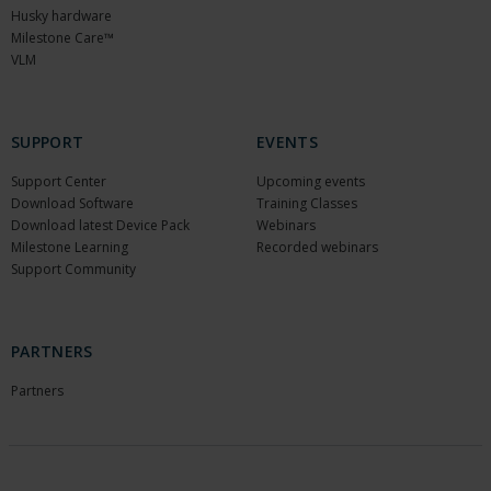
Husky hardware
Milestone Care™
VLM
SUPPORT
EVENTS
Support Center
Upcoming events
Download Software
Training Classes
Download latest Device Pack
Webinars
Milestone Learning
Recorded webinars
Support Community
PARTNERS
Partners