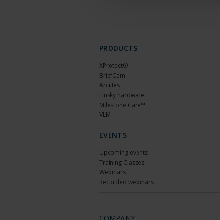
PRODUCTS
XProtect®
BriefCam
Arcules
Husky hardware
Milestone Care™
VLM
EVENTS
Upcoming events
Training Classes
Webinars
Recorded webinars
COMPANY