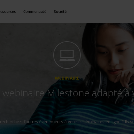
Resources
Communauté
Société
WEBINAIRE
 webinaire Milestone adapté à 
recherchez d'autres événements à venir et séminaires en ligne ? Ils 