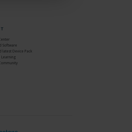
RT
Center
 Software
 latest Device Pack
 Learning
Community