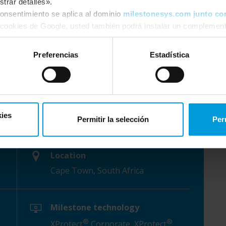
trar detalles».
onsentimiento se aplica al dominio
milestonesys.com junto co
 cookies de Google, usted también podrá instalar un complement
aquí:
https://tools.google.com/dlpage/gaoptout?hl=es
. Usted
r momento.
Preferencias
Estadística
kies
Permitir la selección
Per
Location
Cape Town, South Africa
Milestone technology
®
®
XProtect
Corporate, XProtect