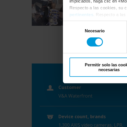
implicados, haga clic en «Mos
Respecto a las cookies, su c
pertinentes
. Respecto a las
Analytics para navegadores 
Selección
consentimiento
en cualquie
Necesario
de
consentimiento
Permitir solo las coo
necesarias
Customer
V&A Waterfront
Device count, brands
1,300 AXIS video cameras, LPR,