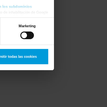
n los subdominios
o de inhabilitación de Google
 podrá
modificar su
Marketing
mitir todas las cookies