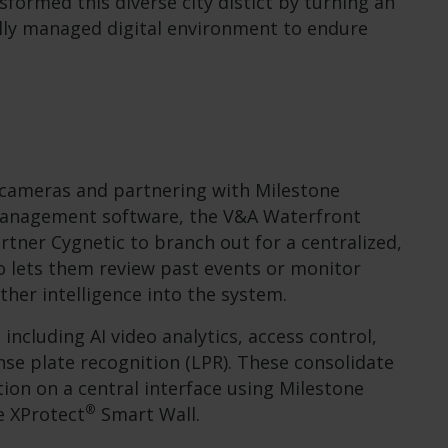
formed this diverse city
distict
by turning an
ully managed digital environment to endure
 cameras and partnering with Milestone
management software, the V&A Waterfront
artner Cygnetic to branch out for a centralized,
eo lets them review past events or monitor
rther intelligence into the system.
ncluding AI video analytics, access control,
nse plate recognition (LPR). These consolidate
tion on a central interface using Milestone
®
e XProtect
Smart Wall.