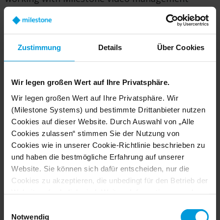
software have transformed this diverse city
distict
by turning an aging analog system into a
safe and fully managed digital environment to
Zustimmung
Details
Über Cookies
endure over the years.
Wir legen großen Wert auf Ihre Privatsphäre.
Solution
Wir legen großen Wert auf Ihre Privatsphäre. Wir
(Milestone Systems) und bestimmte Drittanbieter nutzen
Expanding from 900 to over 1,300 Axis cameras
Cookies auf dieser Website. Durch Auswahl von „Alle
and partnering with Milestone Systems for its
Cookies zulassen“ stimmen Sie der Nutzung von
open platform video management software, the
Cookies wie in unserer Cookie-Richtlinie beschrieben zu
V&A Waterfront security staff worked with
und haben die bestmögliche Erfahrung auf unserer
installing partner Cygnetic to branch out for a
Website. Sie können sich dafür entscheiden, nur die
centralized, flexible technology footprint. The
Cookies zu akzeptieren, die unbedingt für den Betrieb der
video lets them review past events or monitor
Website erforderlich sind. Weitere Informationen zu den
real-time activities, and they added further
Cookies, ihrem Zweck und den beteiligten Dritten finden
Einwilligungsauswahl
intelligence into the system.
Sie, wenn Sie auf „Details anzeigen“ klicken.
Notwendig