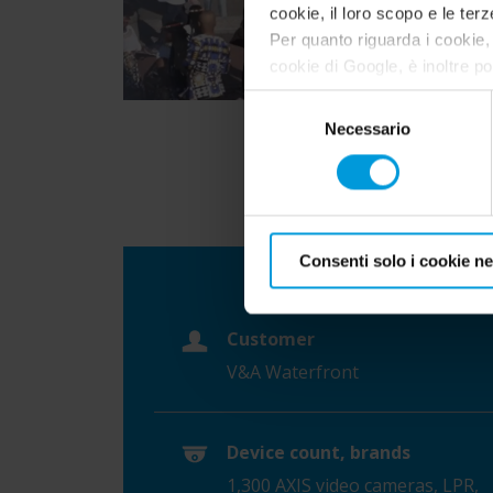
cookie, il loro scopo e le terz
Per quanto riguarda i cookie, 
cookie di Google, è inoltre po
indirizzo:
https://tools.goo
Selezione
Necessario
del
consenso
Consenti solo i cookie n
Customer
V&A Waterfront
Device count, brands
1,300 AXIS video cameras, LPR,