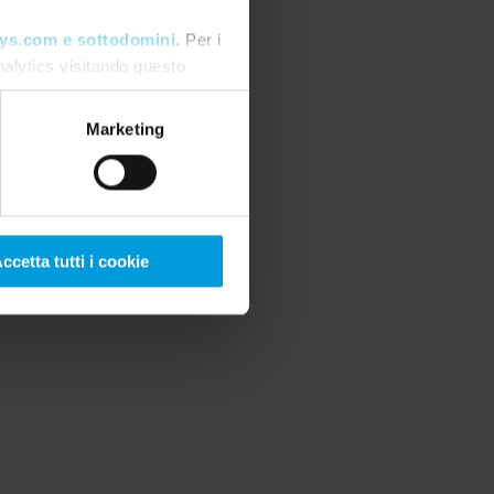
ys.com e sottodomini
. Per i
nalytics visitando questo
care il consenso
.
Marketing
ccetta tutti i cookie