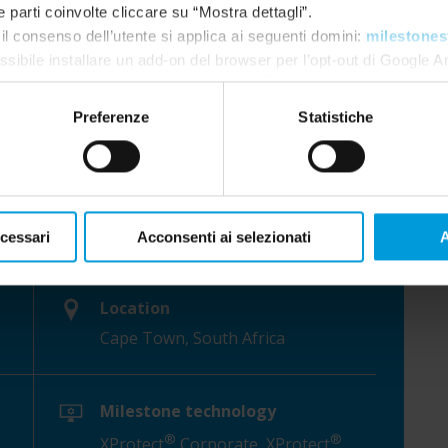
e parti coinvolte cliccare su “Mostra dettagli”.
il consenso dell’utente si applica ai seguenti domini:
milestones
ssibile installare un add-on del browser per l’opt-out di Google A
gle.com/dlpage/gaoptout?hl=en-GB
. È sempre possibile
modifi
Preferenze
Statistiche
ecessari
Acconsenti ai selezionati
A
Location
Cape Town, South Africa
Milestone technology
®
®
XProtect
Corporate, XProtect