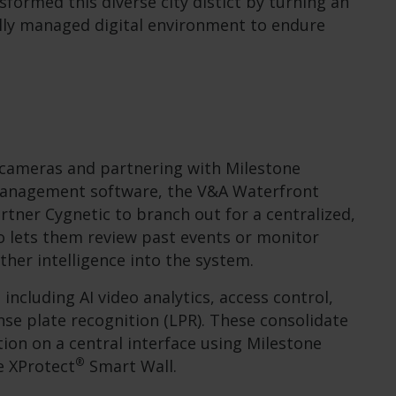
formed this diverse city
distict
by turning an
ully managed digital environment to endure
 cameras and partnering with Milestone
management software, the V&A Waterfront
artner Cygnetic to branch out for a centralized,
eo lets them review past events or monitor
rther intelligence into the system.
ncluding AI video analytics, access control,
nse plate recognition (LPR). These consolidate
tion on a central interface using Milestone
®
e XProtect
Smart Wall.