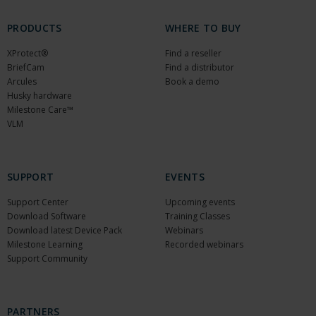
PRODUCTS
WHERE TO BUY
XProtect®
Find a reseller
BriefCam
Find a distributor
Arcules
Book a demo
Husky hardware
Milestone Care™
VLM
SUPPORT
EVENTS
Support Center
Upcoming events
Download Software
Training Classes
Download latest Device Pack
Webinars
Milestone Learning
Recorded webinars
Support Community
PARTNERS