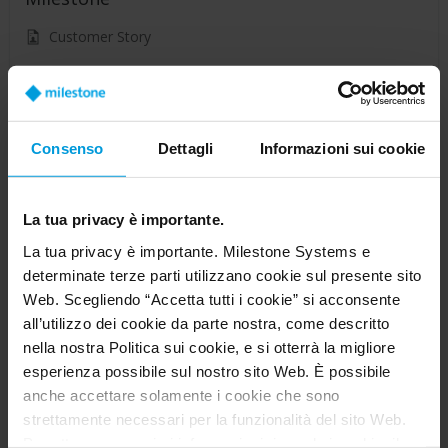
Customer Story
Consenso
Dettagli
Informazioni sui cookie
La tua privacy è importante.
La tua privacy è importante. Milestone Systems e
determinate terze parti utilizzano cookie sul presente sito
Web. Scegliendo “Accetta tutti i cookie” si acconsente
all’utilizzo dei cookie da parte nostra, come descritto
nella nostra Politica sui cookie, e si otterrà la migliore
How your car can place your latte order
esperienza possibile sul nostro sito Web. È possibile
before you even say good morning
anche accettare solamente i cookie che sono
strettamente necessari per la funzionalità del sito Web.
Customer Story
Per ottenere maggiori informazioni riguardo i cookie, il