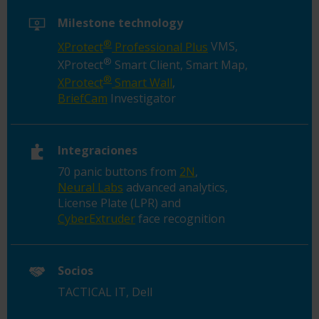
Milestone technology
®
XProtect
Professional
Plus
VMS,
®
XProtect
Smart
Client
, Smart
Map,
®
XProtect
Smart Wall
,
BriefCam
Investigator
Integraciones
70 panic buttons
from
2N
,
Neural Labs
advanced analytics,
License Plate
(LPR
)
and
CyberExtruder
f
ace
recognition
Socios
T
ACTICAL
IT, Dell