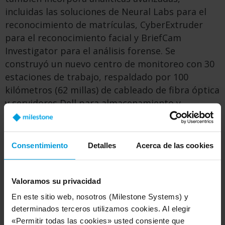
incluidas las soluciones de Neural Labs para el
reconocimiento de matrículas, CyberExtruder
para el reconocimiento facial y BriefCam
Investigator para el análisis forense. Se
construyó un nuevo centro de
monitoreo
con 30
estaciones de trabajo,
respaldado por 100
kilómetros (62 millas) de cableado de fibra óptica
y servidores Dell para almacenamiento y
procesamiento local.
Consentimiento
Detalles
Acerca de las cookies
Valoramos su privacidad
En este sitio web, nosotros (Milestone Systems) y
determinados terceros utilizamos cookies. Al elegir
«Permitir todas las cookies» usted consiente que