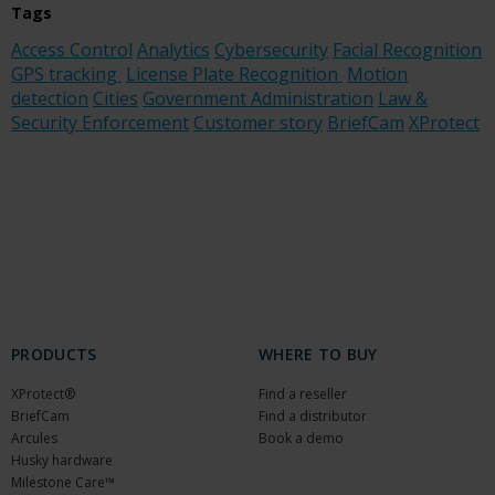
Tags
Access Control
Analytics
Cybersecurity
Facial Recognition
GPS tracking
License Plate Recognition
Motion
detection
Cities
Government Administration
Law &
Security Enforcement
Customer story
BriefCam
XProtect
PRODUCTS
WHERE TO BUY
XProtect®
Find a reseller
BriefCam
Find a distributor
Arcules
Book a demo
Husky hardware
Milestone Care™