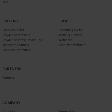
VLM
SUPPORT
EVENTS
Support Center
Upcoming events
Download Software
Training Classes
Download latest Device Pack
Webinars
Milestone Learning
Recorded webinars
Support Community
PARTNERS
Partners
COMPANY
About Us
Terms of Use