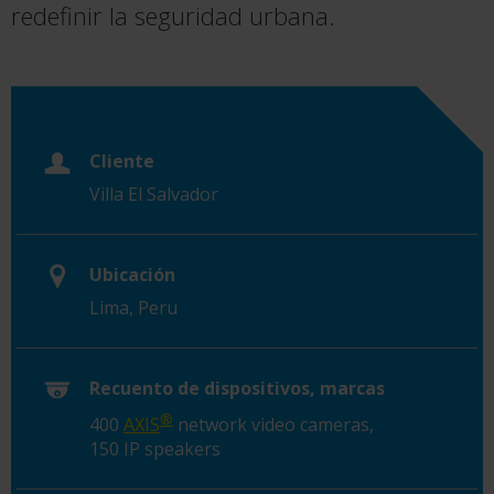
redefinir
la seguridad urbana.
Cliente
Villa El Salvador
Ubicación
Lima, Peru
Recuento de dispositivos, marcas
®
4
00
AXIS
network
video
cameras
,
150 IP speakers