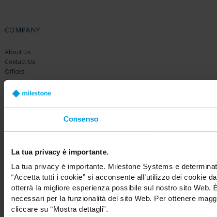
COMPANY
About Us
Contact Us
Offices
Careers
Share your feedback
Consenso
La tua privacy è importante.
Copyright © 2026 Milestone Systems A/S. All rights reserved.
La tua privacy è importante. Milestone Systems e determinate
“Accetta tutti i cookie” si acconsente all’utilizzo dei cookie d
otterrà la migliore esperienza possibile sul nostro sito Web
necessari per la funzionalità del sito Web. Per ottenere maggio
cliccare su “Mostra dettagli”.