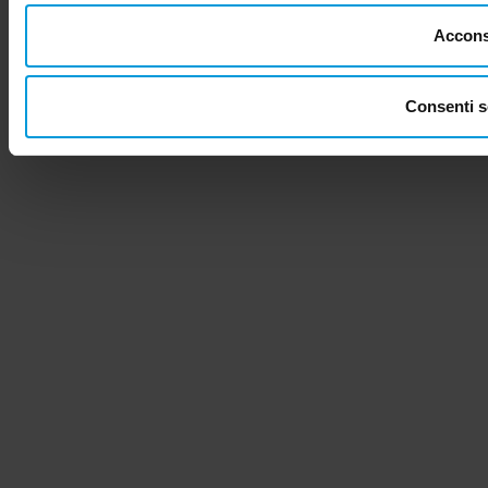
Acconse
Consenti s