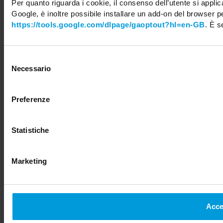
Per quanto riguarda i cookie, il consenso dell’utente si appli
Google, è inoltre possibile installare un add-on del browser pe
https://tools.google.com/dlpage/gaoptout?hl=en-GB
. È 
Selezione
Necessario
del
consenso
Preferenze
Statistiche
Marketing
Accet