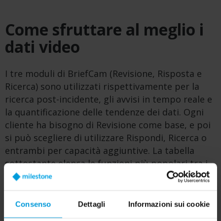
Come sfruttare al meglio i
dati video
I tre moduli di BriefCam (Revisione, Risposta e
Ricerca) sono utilizzati rispettivamente per la
ricerca post-incidente, gli avvisi in tempo reale e
la quantificazione delle tendenze dei dati. Ogni
cliente ha bisogno di Revisione come base, e poi
si può scegliere di utilizzare Rispondi, Ricerca o
entrambi per capacità aggiuntive. La tabella
sottostante elenca le funzioni più popolari tra i
moduli. Per l’elenco completo, consulta la nostra
scheda
tecnica.
Consenso
Dettagli
Informazioni sui cookie
SPECIFICATION SHEET