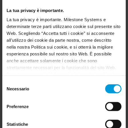
La tua privacy è importante.
La tua privacy è importante. Milestone Systems e
determinate terze parti utilizzano cookie sul presente sito
Web. Scegliendo “Accetta tutti i cookie” si acconsente
all’utilizzo dei cookie da parte nostra, come descritto
Sinossi video
nella nostra Politica sui cookie, e si otterrà la migliore
Revisione video accelerata basata sul riconoscimento
esperienza possibile sul nostro sito Web. È possibile
degli oggetti e sugli avvisi intelligenti
anche accettare solamente i cookie che sono
strettamente necessari per la funzionalità del sito Web.
SOMIGLIANZA
Identifica persone e veicoli con caratteristiche simili
Per ottenere maggiori informazioni riguardo i cookie, il
loro scopo e le terze parti coinvolte cliccare su “Mostra
Selezione
Attributi della persona
dettagli”.
Necessario
In base alle caratteristiche della persona, compresa
del
l’usura inferiore e superiore
Per quanto riguarda i cookie, il consenso dell’utente si
consenso
applica ai seguenti domini:
milestonesys.com e
Basato sul colore
Preferenze
sottodomini
. Per i cookie di Google, è inoltre possibile
su qualsiasi combinazione di colore dell'oggetto
installare un add-on del browser per l’opt-out di Google
Analytics visitando questo indirizzo:
CLASSE
Statistiche
In base a persone, veicoli, cambiamenti di