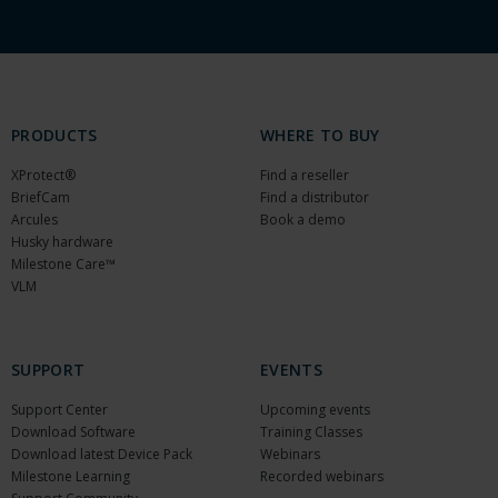
PRODUCTS
WHERE TO BUY
XProtect®
Find a reseller
BriefCam
Find a distributor
Arcules
Book a demo
Husky hardware
Milestone Care™
VLM
SUPPORT
EVENTS
Support Center
Upcoming events
Download Software
Training Classes
Download latest Device Pack
Webinars
Milestone Learning
Recorded webinars