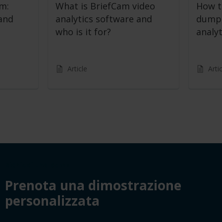
m:
What is BriefCam video
How to
and
analytics software and
dumpi
who is it for?
analy
Article
Arti
Richiedi una demo
Prenota una dimostrazione
personalizzata